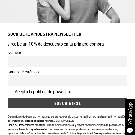
Dirección
Avda Central nº2
22330 Ainsa (Huesca)
SUCRÍBETE A NUESTRA NEWSLETTER
10%
y recibe un
de descuento en tu primera compra
Teléfonos
974 50 00 43
Nombre
643 73 40 27
Horarios
Correo electrónico
Abierto de 9:30 a 14:00 y de 16:30 a 20:00 de Lunes a Sábado
Email
Acepto la política de privacidad
info@siercomoda.com
De conformidad con las normativas de protección de datos, le facilitamos la siguiente información
del tratamiento:
Responsable:
MONTSE SIERCO CHELIZ
Fines del tratamiento:
mantener una relación comercial y enviar comunicaciones de productos o
Utilizamos cookies para ofrecerte la mejor experiencia en nuestra
servicios
Derechos que le asisten:
acceso, rectificación, portabilidad, supresión, limitación y
oposición. Más información del tratamiento en la
Política de privacidad
. O Acepto el tratamiento de