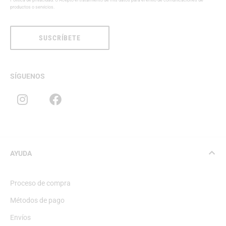
Política de privacidad
. O Acepto el tratamiento de mis datos para el envío de comunicaciones de
productos o servicios.
SUSCRÍBETE
SÍGUENOS
AYUDA
Proceso de compra
Métodos de pago
Envíos