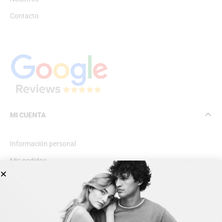
Contacto
MI CUENTA
Información personal
Mis pedidos
Lista de deseos
INFORMACIÓN GENERAL