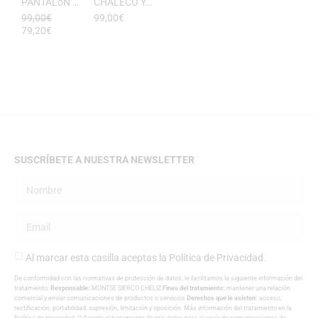
PANTALóN YUKATA MUJER RAYAS DE ESEOESE
CHALECO YUKATA MUJER DE RAYAS ESEOESE
99,00
€
99,00
€
79,20
€
SUSCRÍBETE A NUESTRA NEWSLETTER
Al marcar esta casilla aceptas la
Política de Privacidad
.
De conformidad con las normativas de protección de datos, le facilitamos la siguiente información del
tratamiento:
Responsable:
MONTSE SIERCO CHELIZ
Fines del tratamiento:
mantener una relación
comercial y enviar comunicaciones de productos o servicios
Derechos que le asisten:
acceso,
rectificación, portabilidad, supresión, limitación y oposición. Más información del tratamiento en la