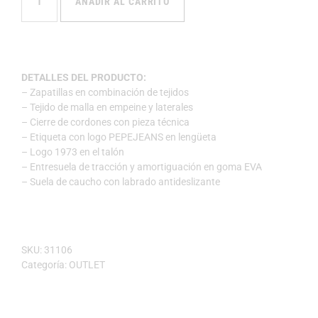
AÑADIR AL CARRITO
DETALLES DEL PRODUCTO:
– Zapatillas en combinación de tejidos
– Tejido de malla en empeine y laterales
– Cierre de cordones con pieza técnica
– Etiqueta con logo PEPEJEANS en lengüeta
– Logo 1973 en el talón
– Entresuela de tracción y amortiguación en goma EVA
– Suela de caucho con labrado antideslizante
SKU:
31106
Categoría:
OUTLET