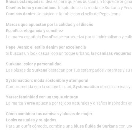
Blusas estampadas
: Ideales para quienes buscan un toque de origina
Diseños boho y románticos
: Inspirados en la moda de Surkana y Yers
Camisas denim
: Un básico infaltable con el sello de Pepe Jeans.
Marcas que apuestan por la calidad y el diseño
EseoEse: elegancia y sencillez
La marca española
EseoEse
se caracteriza por su minimalismo y cali
Pepe Jeans: el estilo denim por excelencia
Si buscas un look casual con un toque urbano, las
camisas vaqueras
Surkana: color y personalidad
Las blusas de
Surkana
destacan por sus estampados vibrantes y su ai
Systemaction: moda sostenible y atemporal
Comprometida con la sostenibilidad,
Systemaction
ofrece camisas y 
Yerse: feminidad con un toque vintage
La marca
Yerse
apuesta por tejidos naturales y diseños inspirados en
Cómo combinar tus camisas y blusas de mujer
Looks casuales y relajados
Para un outfit cómodo, combina una
blusa fluida de Surkana
con uno