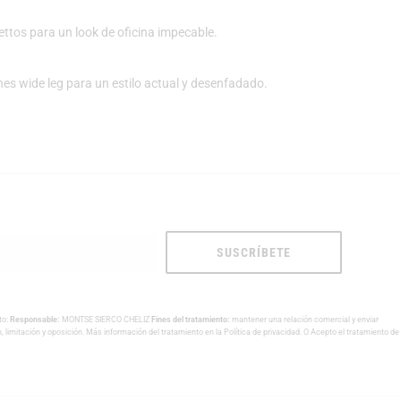
ettos para un look de oficina impecable.
es wide leg para un estilo actual y desenfadado.
SUSCRÍBETE
to:
Responsable:
MONTSE SIERCO CHELIZ
Fines del tratamiento:
mantener una relación comercial y enviar
n, limitación y oposición. Más información del tratamiento en la
Política de privacidad
. O Acepto el tratamiento de