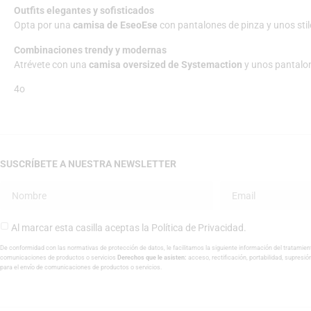
Outfits elegantes y sofisticados
Opta por una
camisa de EseoEse
con pantalones de pinza y unos stil
Combinaciones trendy y modernas
Atrévete con una
camisa oversized de Systemaction
y unos pantalon
4o
SUSCRÍBETE A NUESTRA NEWSLETTER
Al marcar esta casilla aceptas la
Política de Privacidad
.
De conformidad con las normativas de protección de datos, le facilitamos la siguiente información del tratamien
comunicaciones de productos o servicios
Derechos que le asisten:
acceso, rectificación, portabilidad, supresió
para el envío de comunicaciones de productos o servicios.