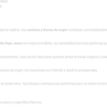
lidad.
e.
dad en tejidos. Sus
camisas y blusas de mujer
combinan comodidad,diseñ
 de Pepe Jeans
son imprescindibles. Su versatilidad las hace perfectas p
re bohemio. Una opción ideal para quienes aman la moda original y crea
blusas de mujer con materiales eco-friendly y diseños atemporales.
 la moda retro. Sus blusas y camisas son perfectas para un estilo románt
s jeans y zapatillas blancas.