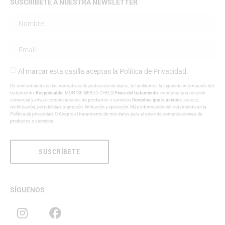
SUSCRÍBETE A NUESTRA NEWSLETTER
Al marcar esta casilla aceptas la
Política de Privacidad
.
De conformidad con las normativas de protección de datos, le facilitamos la siguiente información del
tratamiento:
Responsable:
MONTSE SIERCO CHELIZ
Fines del tratamiento:
mantener una relación
comercial y enviar comunicaciones de productos o servicios
Derechos que le asisten:
acceso,
rectificación, portabilidad, supresión, limitación y oposición. Más información del tratamiento en la
Política de privacidad
. O Acepto el tratamiento de mis datos para el envío de comunicaciones de
productos o servicios.
SUSCRÍBETE
SÍGUENOS