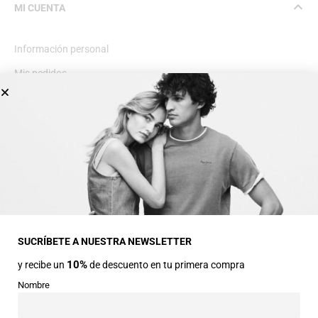
MI CUENTA
Información personal
Mis pedidos
Lista de deseos
INFORMACIÓN GENERAL
Dirección
Avda Central nº2
22330 Ainsa (Huesca)
SUCRÍBETE A NUESTRA NEWSLETTER
10%
y recibe un
de descuento en tu primera compra
Teléfonos
974 50 00 43
Nombre
643 73 40 27