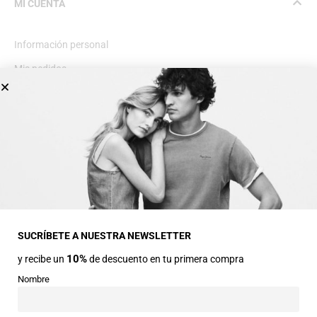
MI CUENTA
Información personal
Mis pedidos
Lista de deseos
INFORMACIÓN GENERAL
Dirección
Avda Central nº2
22330 Ainsa (Huesca)
SUCRÍBETE A NUESTRA NEWSLETTER
10%
y recibe un
de descuento en tu primera compra
Teléfonos
974 50 00 43
Nombre
643 73 40 27