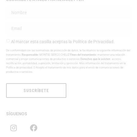
Al marcar esta casilla aceptas la
Política de Privacidad
.
De conformidad con las normativas de protección de datos, le facilitamos la siguiente información del
tratamiento:
Responsable:
MONTSE SIERCO CHELIZ
Fines del tratamiento:
mantener una relación
comercial y enviar comunicaciones de productos o servicios
Derechos que le asisten:
acceso,
rectificación, portabilidad, supresión, limitación y oposición. Más información del tratamiento en la
Política de privacidad
. O Acepto el tratamiento de mis datos para el envío de comunicaciones de
productos o servicios.
SUSCRÍBETE
SÍGUENOS