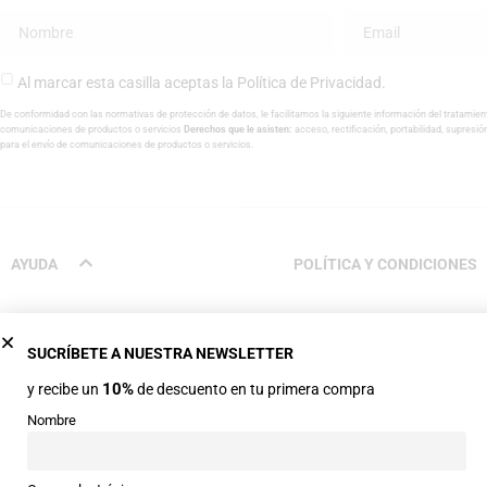
Al marcar esta casilla aceptas la
Política de Privacidad
.
De conformidad con las normativas de protección de datos, le facilitamos la siguiente información del tratamien
comunicaciones de productos o servicios
Derechos que le asisten:
acceso, rectificación, portabilidad, supresió
para el envío de comunicaciones de productos o servicios.
AYUDA
POLÍTICA Y CONDICIONES
Proceso de compra
Condiciones de venta
SUCRÍBETE A NUESTRA NEWSLETTER
Métodos de pago
Aviso legal
10%
y recibe un
de descuento en tu primera compra
Envíos
Política de privacidad
Nombre
Cambios y devoluciones
Política de cookies
Preguntas frecuentes