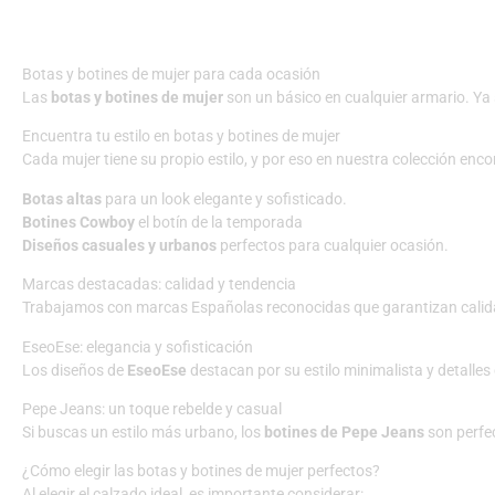
Botas y botines de mujer para cada ocasión
Las
botas y botines de mujer
son un básico en cualquier armario. Ya
Encuentra tu estilo en botas y botines de mujer
Cada mujer tiene su propio estilo, y por eso en nuestra colección enc
Botas altas
para un look elegante y sofisticado.
Botines Cowboy
el botín de la temporada
Diseños casuales y urbanos
perfectos para cualquier ocasión.
Marcas destacadas: calidad y tendencia
Trabajamos con marcas Españolas reconocidas que garantizan calid
EseoEse: elegancia y sofisticación
Los diseños de
EseoEse
destacan por su estilo minimalista y detalles
Pepe Jeans: un toque rebelde y casual
Si buscas un estilo más urbano, los
botines de Pepe Jeans
son perfe
¿Cómo elegir las botas y botines de mujer perfectos?
Al elegir el calzado ideal, es importante considerar: