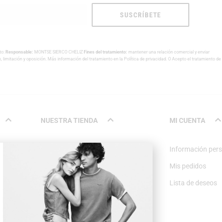
SUSCRÍBETE
to:
Responsable:
MONTSE SIERCO CHELIZ
Fines del tratamiento:
mantener una relación comercial y enviar
n, limitación y oposición. Más información del tratamiento en la
Política de privacidad
. O Acepto el tratamiento de
NUESTRA TIENDA
MI CUENTA
Nosotros
Información per
Contacto
Mis pedidos
Lista de deseos