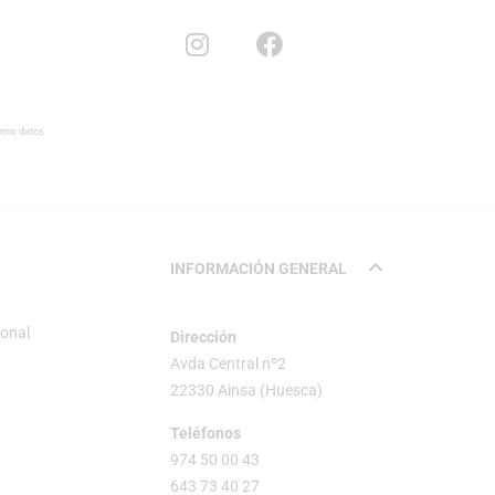
 mis datos
INFORMACIÓN GENERAL
sonal
Dirección
Avda Central nº2
22330 Ainsa (Huesca)
Teléfonos
974 50 00 43
643 73 40 27