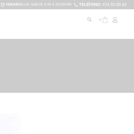
TELÉFONO:
974 50 00 43
HORARIO:
LUN -SAB DE 9:30 A 20:00HRS
0