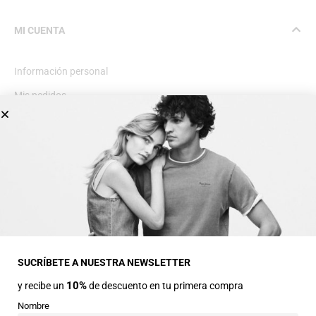
MI CUENTA
Información personal
Mis pedidos
Lista de deseos
INFORMACIÓN GENERAL
Dirección
Avda Central nº2
22330 Ainsa (Huesca)
SUCRÍBETE A NUESTRA NEWSLETTER
10%
y recibe un
de descuento en tu primera compra
Teléfonos
974 50 00 43
Nombre