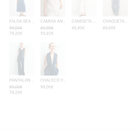
FALDA SEA RAYAS DE ESEOESE
CAMISA ANTONIETA MUJER DE ESEOESE
CAMISETA AKARI MUJER PICO DE ESEOESE
CHAQUETA CON CAPUCHA DE ALGODóN YERSE
99,00
€
69,90
€
49,90
€
89,00
€
79,20
€
55,92
€
PANTALóN YUKATA MUJER RAYAS DE ESEOESE
CHALECO YUKATA MUJER DE RAYAS ESEOESE
99,00
€
99,00
€
79,20
€