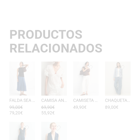
PRODUCTOS
RELACIONADOS
FALDA SEA RAYAS DE ESEOESE
CAMISA ANTONIETA MUJER DE ESEOESE
CAMISETA AKARI MUJER PICO DE ESEOESE
CHAQUETA CON CAPUCHA DE ALGODóN YERSE
99,00
€
69,90
€
49,90
€
89,00
€
79,20
€
55,92
€