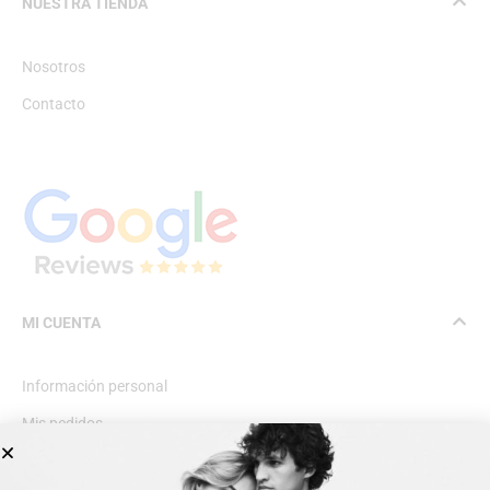
NUESTRA TIENDA
Nosotros
Contacto
MI CUENTA
Información personal
Mis pedidos
Lista de deseos