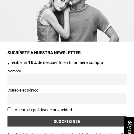
INFORMACIÓN GENERAL
Dirección
Avda Central nº2
22330 Ainsa (Huesca)
SUCRÍBETE A NUESTRA NEWSLETTER
10%
y recibe un
de descuento en tu primera compra
Teléfonos
974 50 00 43
Nombre
643 73 40 27
Horarios
Correo electrónico
Abierto de 9:30 a 14:00 y de 16:30 a 20:00 de Lunes a Sábado
Email
Acepto la política de privacidad
info@siercomoda.com