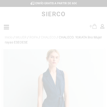
ENVÍO GRATIS A PARTIR DE 60€
SIERCO
0
Inicio
/
MUJER
/
ROPA
/
CHALECO
/ CHALECO. YUKATA lino Mujer
rayas ESEOESE