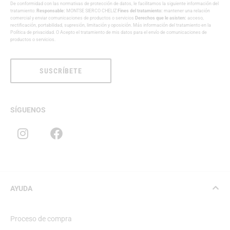
De conformidad con las normativas de protección de datos, le facilitamos la siguiente información del
tratamiento:
Responsable:
MONTSE SIERCO CHELIZ
Fines del tratamiento:
mantener una relación
comercial y enviar comunicaciones de productos o servicios
Derechos que le asisten:
acceso,
rectificación, portabilidad, supresión, limitación y oposición. Más información del tratamiento en la
Política de privacidad
. O Acepto el tratamiento de mis datos para el envío de comunicaciones de
productos o servicios.
SUSCRÍBETE
SÍGUENOS
AYUDA
Proceso de compra