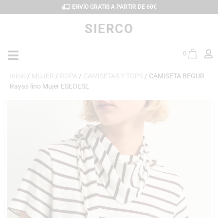
ENVÍO GRATIS A PARTIR DE 60€
SIERCO
0
Inicio
/
MUJER
/
ROPA
/
CAMISETAS Y TOPS
/ CAMISETA BEGUR
Rayas lino Mujer ESEOESE