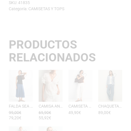
SKU:
41835
Categoría:
CAMISETAS Y TOPS
PRODUCTOS
RELACIONADOS
FALDA SEA RAYAS DE ESEOESE
CAMISA ANTONIETA MUJER DE ESEOESE
CAMISETA AKARI MUJER PICO DE ESEOESE
CHAQUETA CON CAPUCHA DE ALGODóN YERSE
99,00
€
69,90
€
49,90
€
89,00
€
79,20
€
55,92
€