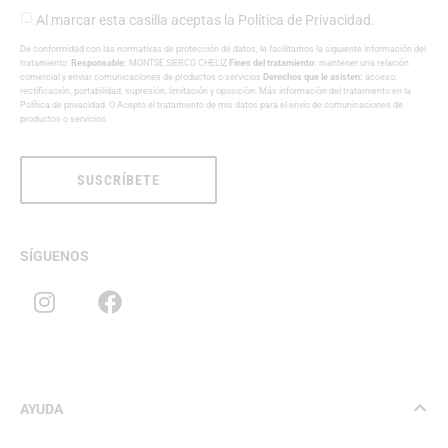
Al marcar esta casilla aceptas la
Política de Privacidad
.
De conformidad con las normativas de protección de datos, le facilitamos la siguiente información del
tratamiento:
Responsable:
MONTSE SIERCO CHELIZ
Fines del tratamiento:
mantener una relación
comercial y enviar comunicaciones de productos o servicios
Derechos que le asisten:
acceso,
rectificación, portabilidad, supresión, limitación y oposición. Más información del tratamiento en la
Política de privacidad
. O Acepto el tratamiento de mis datos para el envío de comunicaciones de
productos o servicios.
SUSCRÍBETE
SÍGUENOS
AYUDA