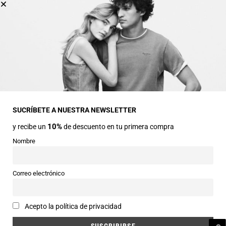
Lista de deseos
INFORMACIÓN GENERAL
Dirección
Avda Central nº2
22330 Ainsa (Huesca)
SUCRÍBETE A NUESTRA NEWSLETTER
10%
y recibe un
de descuento en tu primera compra
Teléfonos
974 50 00 43
Nombre
643 73 40 27
Horarios
Correo electrónico
Abierto de 9:30 a 14:00 y de 16:30 a 20:00 de Lunes a Sábado
Email
Acepto la política de privacidad
info@siercomoda.com