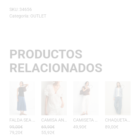
SKU:
34656
Categoría:
OUTLET
PRODUCTOS
RELACIONADOS
FALDA SEA RAYAS DE ESEOESE
CAMISA ANTONIETA MUJER DE ESEOESE
CAMISETA AKARI MUJER PICO DE ESEOESE
CHAQUETA CON CAPUCHA DE ALGODóN YERSE
99,00
€
69,90
€
49,90
€
89,00
€
79,20
€
55,92
€