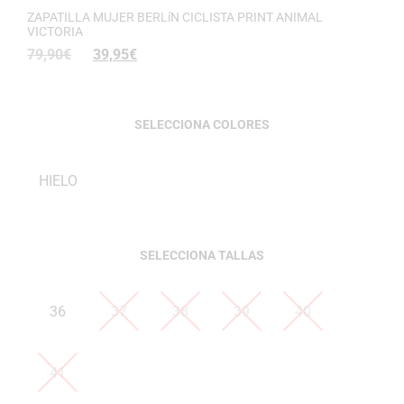
ZAPATILLA MUJER BERLíN CICLISTA PRINT ANIMAL
VICTORIA
79,90
€
39,95
€
COLORES
HIELO
TALLAS
36
37
38
39
40
41