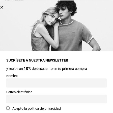
Mis pedidos
Lista de deseos
INFORMACIÓN GENERAL
Dirección
Avda Central nº2
22330 Ainsa (Huesca)
SUCRÍBETE A NUESTRA NEWSLETTER
10%
y recibe un
de descuento en tu primera compra
Teléfonos
974 50 00 43
Nombre
643 73 40 27
Horarios
Correo electrónico
Abierto de 9:30 a 14:00 y de 16:30 a 20:00 de Lunes a Sábado
Email
Acepto la política de privacidad
info@siercomoda.com