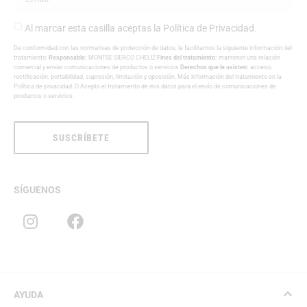
Al marcar esta casilla aceptas la
Política de Privacidad
.
De conformidad con las normativas de protección de datos, le facilitamos la siguiente información del
tratamiento:
Responsable:
MONTSE SIERCO CHELIZ
Fines del tratamiento:
mantener una relación
comercial y enviar comunicaciones de productos o servicios
Derechos que le asisten:
acceso,
rectificación, portabilidad, supresión, limitación y oposición. Más información del tratamiento en la
Política de privacidad
. O Acepto el tratamiento de mis datos para el envío de comunicaciones de
productos o servicios.
SUSCRÍBETE
SÍGUENOS
AYUDA