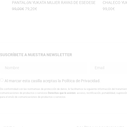
PANTALóN YUKATA MUJER RAYAS DE ESEOESE
CHALECO YUK
99,00
€
79,20
€
99,00
€
SUSCRÍBETE A NUESTRA NEWSLETTER
Al marcar esta casilla aceptas la
Política de Privacidad
.
De conformidad con las normativas de protección de datos, le facilitamos la siguiente información del tratamien
comunicaciones de productos o servicios
Derechos que le asisten:
acceso, rectificación, portabilidad, supresió
para el envío de comunicaciones de productos o servicios.