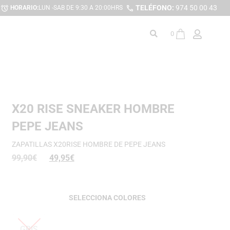
TELÉFONO:
974 50 00 43
HORARIO:
LUN -SAB DE 9:30 A 20:00HRS
0
X20 RISE SNEAKER HOMBRE
PEPE JEANS
ZAPATILLAS X20RISE HOMBRE DE PEPE JEANS
99,90
€
49,95
€
COLORES
GRIS