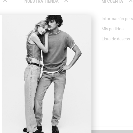
NUESTRA TIENDA
MI CUENTA
Nosotros
Información per
Contacto
Mis pedidos
Lista de deseos