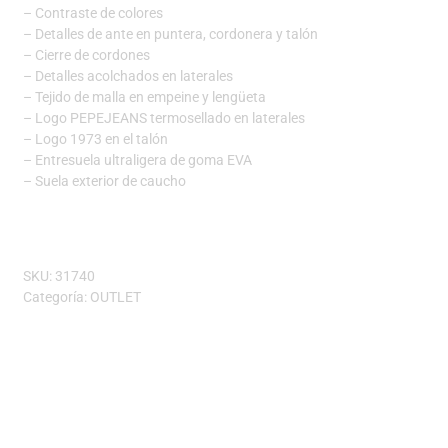
– Contraste de colores
– Detalles de ante en puntera, cordonera y talón
– Cierre de cordones
– Detalles acolchados en laterales
– Tejido de malla en empeine y lengüeta
– Logo PEPEJEANS termosellado en laterales
– Logo 1973 en el talón
– Entresuela ultraligera de goma EVA
– Suela exterior de caucho
SKU:
31740
Categoría:
OUTLET