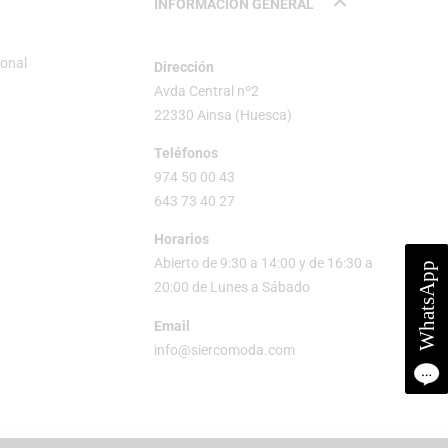
INFORMACIÓN GENERAL
sonal
Dirección
Avda Central nº2
22330 Ainsa (Huesca)
Teléfonos
974 50 00 43
643 73 40 27
Horarios
Abierto de 9:30 a 14:00 y de 16:30 a
20:00 de Lunes a Sábado
Email
info@siercomoda.com