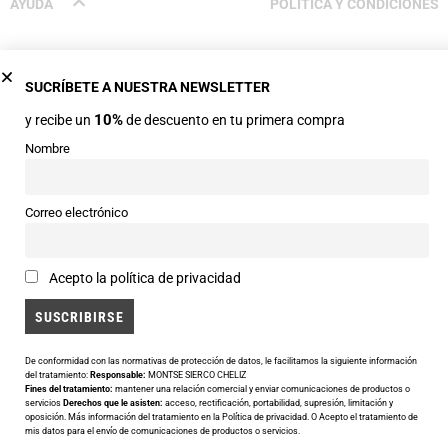
AYUDA
POLÍTICA Y CONDICIONES
Proceso de compra
Condiciones de venta
SUCRÍBETE A NUESTRA NEWSLETTER
Métodos de pago
Aviso legal
10%
y recibe un
de descuento en tu primera compra
Envíos
Política de privacidad
Nombre
Cambios y devoluciones
Política de cookies
Preguntas frecuentes
Correo electrónico
Acepto la política de privacidad
De conformidad con las normativas de protección de datos, le facilitamos la siguiente información
del tratamiento:
Responsable:
MONTSE SIERCO CHELIZ
Fines del tratamiento:
mantener una relación comercial y enviar comunicaciones de productos o
servicios
Derechos que le asisten:
acceso, rectificación, portabilidad, supresión, limitación y
oposición. Más información del tratamiento en la
Política de privacidad
. O Acepto el tratamiento de
mis datos para el envío de comunicaciones de productos o servicios.