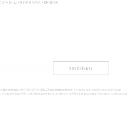
ATA MUJER DE RAYAS ESEOESE
SUSCRÍBETE
to:
Responsable:
MONTSE SIERCO CHELIZ
Fines del tratamiento:
mantener una relación comercial y enviar
n, limitación y oposición. Más información del tratamiento en la
Política de privacidad
. O Acepto el tratamiento de