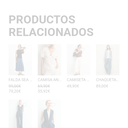
PRODUCTOS
RELACIONADOS
FALDA SEA RAYAS DE ESEOESE
CAMISA ANTONIETA MUJER DE ESEOESE
CAMISETA AKARI MUJER PICO DE ESEOESE
CHAQUETA CON CAPUCHA DE ALGODóN YERSE
99,00
€
69,90
€
49,90
€
89,00
€
79,20
€
55,92
€