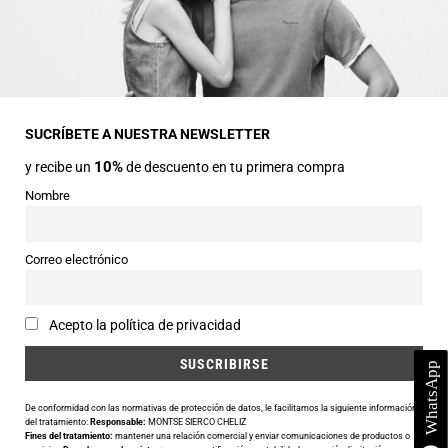
INFORMACIÓN GENERAL
Dirección
Avda Central nº2
22330 Ainsa (Huesca)
SUCRÍBETE A NUESTRA NEWSLETTER
10%
y recibe un
de descuento en tu primera compra
Teléfonos
974 50 00 43
Nombre
643 73 40 27
Horarios
Correo electrónico
Abierto de 9:30 a 14:00 y de 16:30 a 20:00 de Lunes a Sábado
Email
Acepto la política de privacidad
info@siercomoda.com
De conformidad con las normativas de protección de datos, le facilitamos la siguiente información
del tratamiento:
Responsable:
MONTSE SIERCO CHELIZ
Fines del tratamiento:
mantener una relación comercial y enviar comunicaciones de productos o