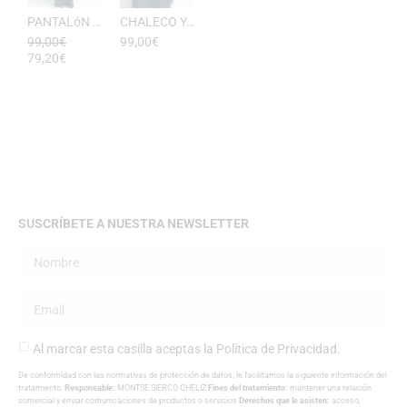
PANTALóN YUKATA MUJER RAYAS DE ESEOESE
CHALECO YUKATA MUJER DE RAYAS ESEOESE
99,00
€
99,00
€
79,20
€
SUSCRÍBETE A NUESTRA NEWSLETTER
Al marcar esta casilla aceptas la
Política de Privacidad
.
De conformidad con las normativas de protección de datos, le facilitamos la siguiente información del
tratamiento:
Responsable:
MONTSE SIERCO CHELIZ
Fines del tratamiento:
mantener una relación
comercial y enviar comunicaciones de productos o servicios
Derechos que le asisten:
acceso,