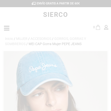
ENVÍO GRATIS A PARTIR DE 60€
SIERCO
0
Inicio
/
MUJER
/
ACCESORIOS
/
GORROS, GORRAS Y
SOMBREROS
/ WEI CAP Gorra Mujer PEPE JEANS