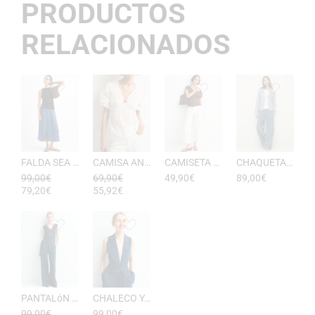
PRODUCTOS
RELACIONADOS
FALDA SEA RAYAS DE ESEOESE
CAMISA ANTONIETA MUJER DE ESEOESE
CAMISETA AKARI MUJER PICO DE ESEOESE
CHAQUETA CON CAPUCHA DE ALGODóN YERSE
99,00
€
69,90
€
49,90
€
89,00
€
79,20
€
55,92
€
PANTALóN YUKATA MUJER RAYAS DE ESEOESE
CHALECO YUKATA MUJER DE RAYAS ESEOESE
99,00
€
99,00
€