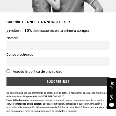
Dirección
Avda Central nº2
22330 Ainsa (Huesca)
SUCRÍBETE A NUESTRA NEWSLETTER
10%
y recibe un
de descuento en tu primera compra
Teléfonos
974 50 00 43
Nombre
643 73 40 27
Horarios
Correo electrónico
Abierto de 9:30 a 14:00 y de 16:30 a 20:00 de Lunes a Sábado
Email
Acepto la política de privacidad
info@siercomoda.com
De conformidad con las normativas de protección de datos, le facilitamos la siguiente información
del tratamiento:
Responsable:
MONTSE SIERCO CHELIZ
Fines del tratamiento:
mantener una relación comercial y enviar comunicaciones de productos o
Utilizamos cookies para ofrecerte la mejor experiencia en nuestra
servicios
Derechos que le asisten:
acceso, rectificación, portabilidad, supresión, limitación y
oposición. Más información del tratamiento en la
Política de privacidad
. O Acepto el tratamiento de
web.
mis datos para el envío de comunicaciones de productos o servicios.
Puedes aprender más sobre qué cookies utilizamos o desactivarlas