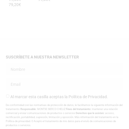
79,20
€
SUSCRÍBETE A NUESTRA NEWSLETTER
Al marcar esta casilla aceptas la
Política de Privacidad
.
De conformidad con las normativas de protección de datos, le facilitamos la siguiente información del
tratamiento:
Responsable:
MONTSE SIERCO CHELIZ
Fines del tratamiento:
mantener una relación
comercial y enviar comunicaciones de productos o servicios
Derechos que le asisten:
acceso,
rectificación, portabilidad, supresión, limitación y oposición. Más información del tratamiento en la
Política de privacidad
. O Acepto el tratamiento de mis datos para el envío de comunicaciones de
productos o servicios.