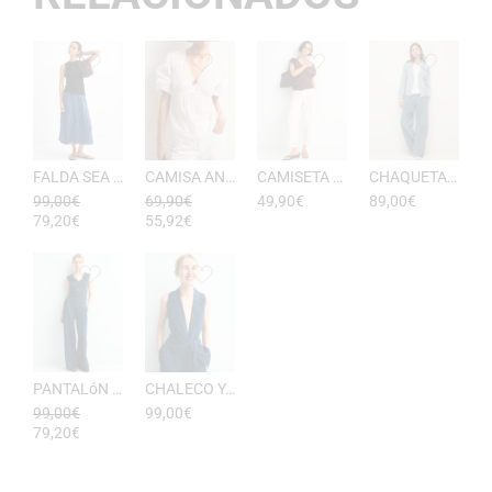
FALDA SEA RAYAS DE ESEOESE
CAMISA ANTONIETA MUJER DE ESEOESE
CAMISETA AKARI MUJER PICO DE ESEOESE
CHAQUETA CON CAPUCHA DE ALGODóN YERSE
99,00
€
69,90
€
49,90
€
89,00
€
79,20
€
55,92
€
PANTALóN YUKATA MUJER RAYAS DE ESEOESE
CHALECO YUKATA MUJER DE RAYAS ESEOESE
99,00
€
99,00
€
79,20
€