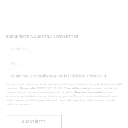
SUSCRÍBETE A NUESTRA NEWSLETTER
Al marcar esta casilla aceptas la
Política de Privacidad
.
De conformidad con las normativas de protección de datos, le facilitamos la siguiente información del
tratamiento:
Responsable:
MONTSE SIERCO CHELIZ
Fines del tratamiento:
mantener una relación
comercial y enviar comunicaciones de productos o servicios
Derechos que le asisten:
acceso,
rectificación, portabilidad, supresión, limitación y oposición. Más información del tratamiento en la
Política de privacidad
. O Acepto el tratamiento de mis datos para el envío de comunicaciones de
productos o servicios.
SUSCRÍBETE