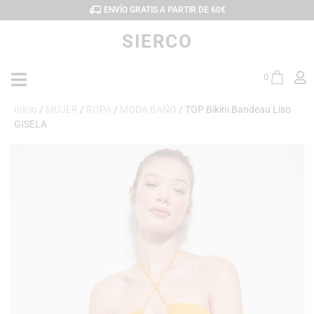
ENVÍO GRATIS A PARTIR DE 60€
SIERCO
0
Inicio
/
MUJER
/
ROPA
/
MODA BAÑO
/ TOP Bikini Bandeau Liso
GISELA