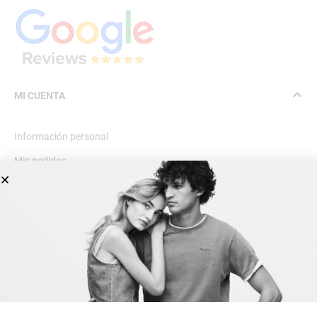
MI CUENTA
Información personal
Mis pedidos
Lista de deseos
INFORMACIÓN GENERAL
Dirección
Avda Central nº2