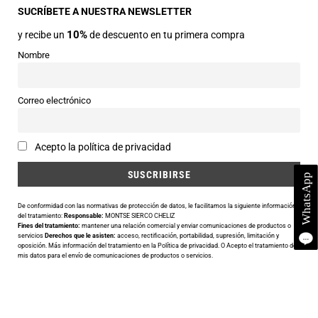
22330 Ainsa (Huesca)
SUCRÍBETE A NUESTRA NEWSLETTER
10%
y recibe un
de descuento en tu primera compra
Teléfonos
974 50 00 43
Nombre
643 73 40 27
Horarios
Correo electrónico
Abierto de 9:30 a 14:00 y de 16:30 a 20:00 de Lunes a Sábado
Email
Acepto la política de privacidad
info@siercomoda.com
De conformidad con las normativas de protección de datos, le facilitamos la siguiente información
del tratamiento:
Responsable:
MONTSE SIERCO CHELIZ
Fines del tratamiento:
mantener una relación comercial y enviar comunicaciones de productos o
Utilizamos cookies para ofrecerte la mejor experiencia en nuestra
servicios
Derechos que le asisten:
acceso, rectificación, portabilidad, supresión, limitación y
oposición. Más información del tratamiento en la
Política de privacidad
. O Acepto el tratamiento de
web.
mis datos para el envío de comunicaciones de productos o servicios.
Puedes aprender más sobre qué cookies utilizamos o desactivarlas
en los
ajustes
.
CERRAR EL BANNER DE COOKIES
Aceptar
Ajustes
© 2018-2026 Sierco Moda – Todos los derechos reservados