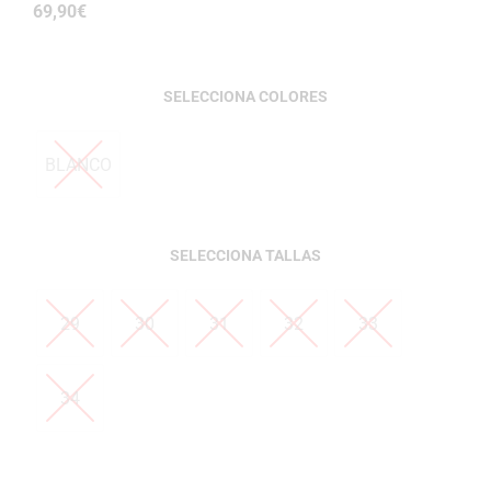
69,90
€
COLORES
BLANCO
TALLAS
29
30
31
32
33
34