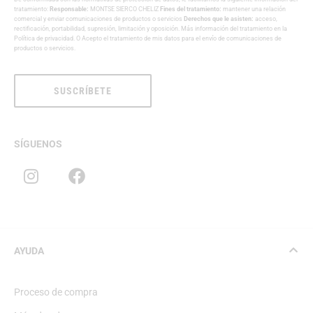
tratamiento:
Responsable:
MONTSE SIERCO CHELIZ
Fines del tratamiento:
mantener una relación
comercial y enviar comunicaciones de productos o servicios
Derechos que le asisten:
acceso,
rectificación, portabilidad, supresión, limitación y oposición. Más información del tratamiento en la
Política de privacidad
. O Acepto el tratamiento de mis datos para el envío de comunicaciones de
productos o servicios.
SUSCRÍBETE
SÍGUENOS
AYUDA
Proceso de compra