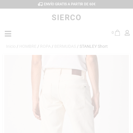
ENVÍO GRATIS A PARTIR DE 60€
SIERCO
0
Inicio
/
HOMBRE
/
ROPA
/
BERMUDAS
/ STANLEY Short