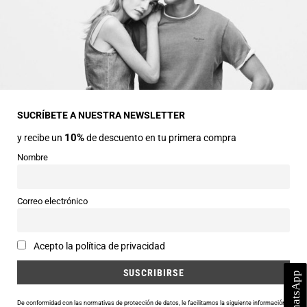
INFORMACIÓN GENERAL
Dirección
Avda Central nº2
22330 Ainsa (Huesca)
SUCRÍBETE A NUESTRA NEWSLETTER
10%
y recibe un
de descuento en tu primera compra
Teléfonos
974 50 00 43
Nombre
643 73 40 27
Horarios
Correo electrónico
Abierto de 9:30 a 14:00 y de 16:30 a 20:00 de Lunes a Sábado
Email
Acepto la política de privacidad
info@siercomoda.com
De conformidad con las normativas de protección de datos, le facilitamos la siguiente información