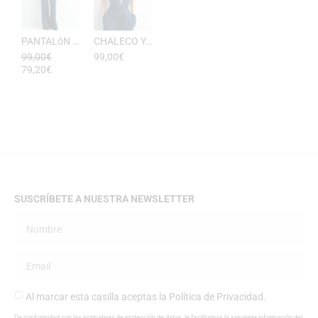
PANTALóN YUKATA MUJER RAYAS DE ESEOESE
CHALECO YUKATA MUJER DE RAYAS ESEOESE
99,00
€
99,00
€
79,20
€
SUSCRÍBETE A NUESTRA NEWSLETTER
Al marcar esta casilla aceptas la
Política de Privacidad
.
De conformidad con las normativas de protección de datos, le facilitamos la siguiente información del