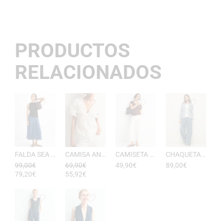
PRODUCTOS
RELACIONADOS
FALDA SEA RAYAS DE ESEOESE
CAMISA ANTONIETA MUJER DE ESEOESE
CAMISETA AKARI MUJER PICO DE ESEOESE
CHAQUETA CON CAPUCHA DE ALGODóN YERSE
99,00
€
69,90
€
49,90
€
89,00
€
79,20
€
55,92
€