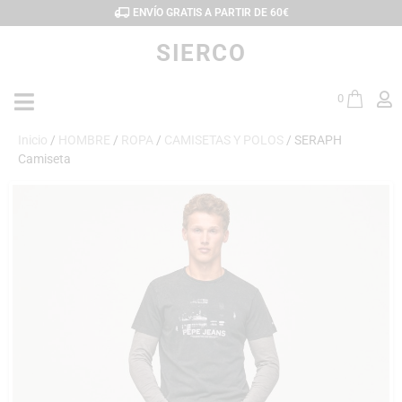
ENVÍO GRATIS A PARTIR DE 60€
SIERCO
0
Inicio
/
HOMBRE
/
ROPA
/
CAMISETAS Y POLOS
/ SERAPH
Camiseta