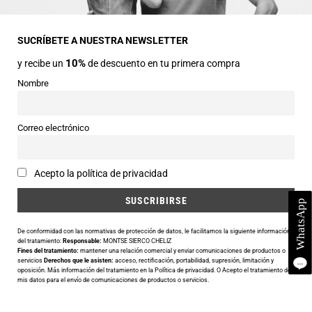
Dirección
Avda Central nº2
22330 Ainsa (Huesca)
SUCRÍBETE A NUESTRA NEWSLETTER
10%
y recibe un
de descuento en tu primera compra
Teléfonos
974 50 00 43
Nombre
643 73 40 27
Horarios
Correo electrónico
Abierto de 9:30 a 14:00 y de 16:30 a 20:00 de Lunes a Sábado
Email
Acepto la política de privacidad
info@siercomoda.com
De conformidad con las normativas de protección de datos, le facilitamos la siguiente información
del tratamiento:
Responsable:
MONTSE SIERCO CHELIZ
Fines del tratamiento:
mantener una relación comercial y enviar comunicaciones de productos o
Utilizamos cookies para ofrecerte la mejor experiencia en nuestra
servicios
Derechos que le asisten:
acceso, rectificación, portabilidad, supresión, limitación y
oposición. Más información del tratamiento en la
Política de privacidad
. O Acepto el tratamiento de
web.
mis datos para el envío de comunicaciones de productos o servicios.
Puedes aprender más sobre qué cookies utilizamos o desactivarlas
en los
ajustes
.