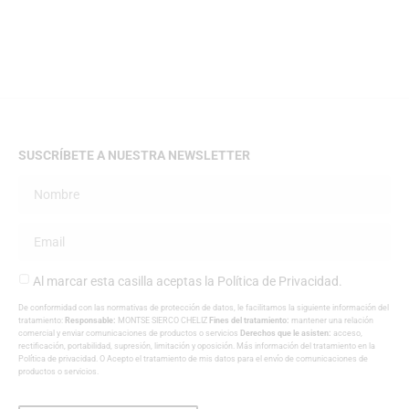
SUSCRÍBETE A NUESTRA NEWSLETTER
Al marcar esta casilla aceptas la
Política de Privacidad
.
De conformidad con las normativas de protección de datos, le facilitamos la siguiente información del
tratamiento:
Responsable:
MONTSE SIERCO CHELIZ
Fines del tratamiento:
mantener una relación
comercial y enviar comunicaciones de productos o servicios
Derechos que le asisten:
acceso,
rectificación, portabilidad, supresión, limitación y oposición. Más información del tratamiento en la
Política de privacidad
. O Acepto el tratamiento de mis datos para el envío de comunicaciones de
productos o servicios.