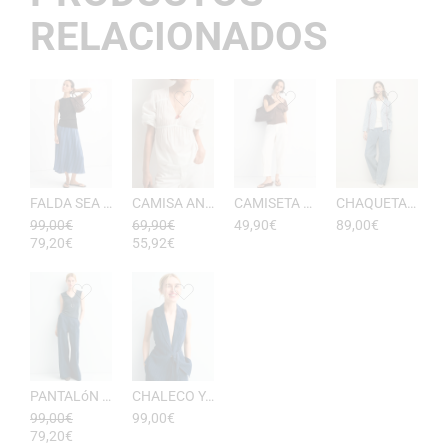
RELACIONADOS
FALDA SEA RAYAS DE ESEOESE
CAMISA ANTONIETA MUJER DE ESEOESE
CAMISETA AKARI MUJER PICO DE ESEOESE
CHAQUETA CON CAPUCHA DE ALGODóN YERSE
99,00
€
69,90
€
49,90
€
89,00
€
79,20
€
55,92
€
PANTALóN YUKATA MUJER RAYAS DE ESEOESE
CHALECO YUKATA MUJER DE RAYAS ESEOESE
99,00
€
99,00
€
79,20
€