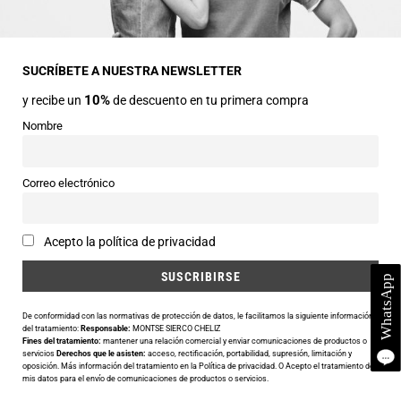
Dirección
Avda Central nº2
22330 Ainsa (Huesca)
SUCRÍBETE A NUESTRA NEWSLETTER
10%
y recibe un
de descuento en tu primera compra
Teléfonos
974 50 00 43
Nombre
643 73 40 27
Horarios
Correo electrónico
Abierto de 9:30 a 14:00 y de 16:30 a 20:00 de Lunes a Sábado
Email
Acepto la política de privacidad
info@siercomoda.com
De conformidad con las normativas de protección de datos, le facilitamos la siguiente información
del tratamiento:
Responsable:
MONTSE SIERCO CHELIZ
Fines del tratamiento:
mantener una relación comercial y enviar comunicaciones de productos o
Utilizamos cookies para ofrecerte la mejor experiencia en nuestra
servicios
Derechos que le asisten:
acceso, rectificación, portabilidad, supresión, limitación y
oposición. Más información del tratamiento en la
Política de privacidad
. O Acepto el tratamiento de
web.
mis datos para el envío de comunicaciones de productos o servicios.
Puedes aprender más sobre qué cookies utilizamos o desactivarlas