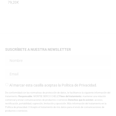
79,20
€
SUSCRÍBETE A NUESTRA NEWSLETTER
Al marcar esta casilla aceptas la
Política de Privacidad
.
De conformidad con las normativas de protección de datos, le facilitamos la siguiente información del
tratamiento:
Responsable:
MONTSE SIERCO CHELIZ
Fines del tratamiento:
mantener una relación
comercial y enviar comunicaciones de productos o servicios
Derechos que le asisten:
acceso,
rectificación, portabilidad, supresión, limitación y oposición. Más información del tratamiento en la
Política de privacidad
. O Acepto el tratamiento de mis datos para el envío de comunicaciones de
productos o servicios.