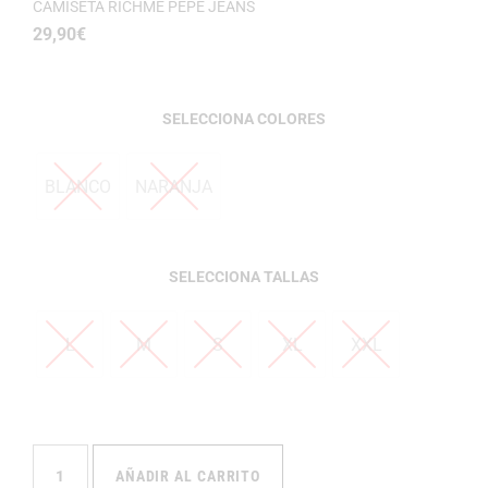
CAMISETA RICHME PEPE JEANS
29,90
€
COLORES
BLANCO
NARANJA
TALLAS
L
M
S
XL
XXL
AÑADIR AL CARRITO