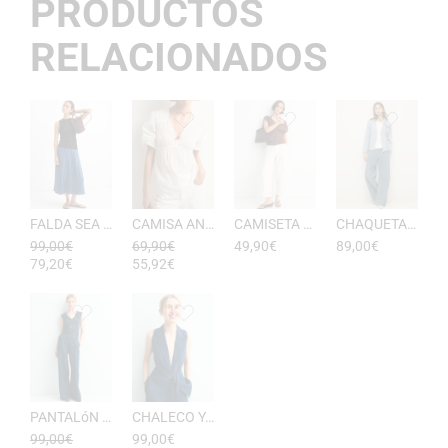
PRODUCTOS
RELACIONADOS
FALDA SEA RAYAS DE ESEOESE
CAMISA ANTONIETA MUJER DE ESEOESE
CAMISETA AKARI MUJER PICO DE ESEOESE
CHAQUETA CON CAPUCHA DE ALGODóN YERSE
99,00
€
69,90
€
49,90
€
89,00
€
79,20
€
55,92
€
PANTALóN YUKATA MUJER RAYAS DE ESEOESE
CHALECO YUKATA MUJER DE RAYAS ESEOESE
99,00
€
99,00
€