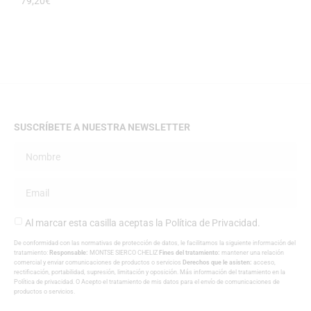
79,20
€
SUSCRÍBETE A NUESTRA NEWSLETTER
Al marcar esta casilla aceptas la
Política de Privacidad
.
De conformidad con las normativas de protección de datos, le facilitamos la siguiente información del
tratamiento:
Responsable:
MONTSE SIERCO CHELIZ
Fines del tratamiento:
mantener una relación
comercial y enviar comunicaciones de productos o servicios
Derechos que le asisten:
acceso,
rectificación, portabilidad, supresión, limitación y oposición. Más información del tratamiento en la
Política de privacidad
. O Acepto el tratamiento de mis datos para el envío de comunicaciones de
productos o servicios.