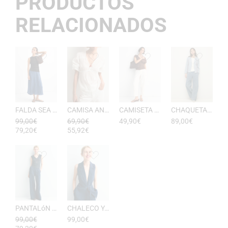
PRODUCTOS
RELACIONADOS
FALDA SEA RAYAS DE ESEOESE
CAMISA ANTONIETA MUJER DE ESEOESE
CAMISETA AKARI MUJER PICO DE ESEOESE
CHAQUETA CON CAPUCHA DE ALGODóN YERSE
99,00
€
69,90
€
49,90
€
89,00
€
79,20
€
55,92
€
PANTALóN YUKATA MUJER RAYAS DE ESEOESE
CHALECO YUKATA MUJER DE RAYAS ESEOESE
99,00
€
99,00
€