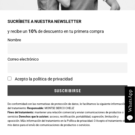
Dirección
Avda Central nº2
22330 Ainsa (Huesca)
SUCRÍBETE A NUESTRA NEWSLETTER
10%
y recibe un
de descuento en tu primera compra
Teléfonos
974 50 00 43
Nombre
643 73 40 27
Horarios
Correo electrónico
Abierto de 9:30 a 14:00 y de 16:30 a 20:00 de Lunes a Sábado
Email
Acepto la política de privacidad
info@siercomoda.com
De conformidad con las normativas de protección de datos, le facilitamos la siguiente información
del tratamiento:
Responsable:
MONTSE SIERCO CHELIZ
Fines del tratamiento:
mantener una relación comercial y enviar comunicaciones de productos o
Utilizamos cookies para ofrecerte la mejor experiencia en nuestra
servicios
Derechos que le asisten:
acceso, rectificación, portabilidad, supresión, limitación y
oposición. Más información del tratamiento en la
Política de privacidad
. O Acepto el tratamiento de
web.
mis datos para el envío de comunicaciones de productos o servicios.
Puedes aprender más sobre qué cookies utilizamos o desactivarlas
en los
ajustes
.