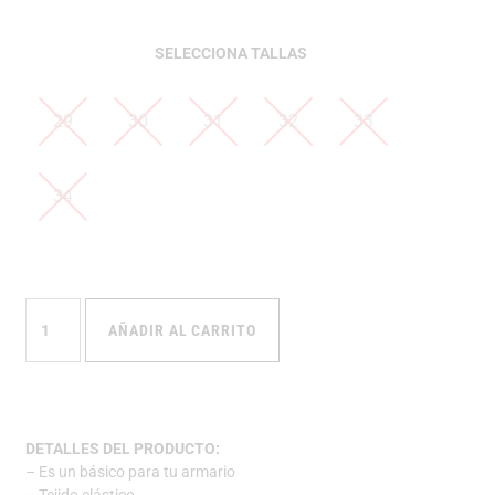
TALLAS
29
30
31
32
33
34
AÑADIR AL CARRITO
DETALLES DEL PRODUCTO:
– Es un básico para tu armario
– Tejido elástico