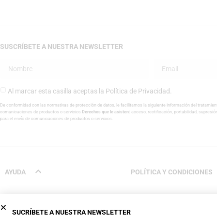
SUSCRÍBETE A NUESTRA NEWSLETTER
Al marcar esta casilla aceptas la
Política de Privacidad
.
De conformidad con las normativas de protección de datos, le facilitamos la siguiente información del tratamien
comunicaciones de productos o servicios
Derechos que le asisten:
acceso, rectificación, portabilidad, supresió
para el envío de comunicaciones de productos o servicios.
AYUDA
POLÍTICA Y CONDICIONES
Proceso de compra
Condiciones de venta
SUCRÍBETE A NUESTRA NEWSLETTER
Métodos de pago
Aviso legal