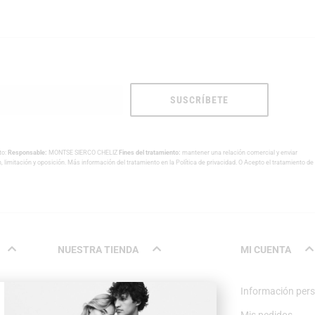
SUSCRÍBETE
to:
Responsable:
MONTSE SIERCO CHELIZ
Fines del tratamiento:
mantener una relación comercial y enviar
n, limitación y oposición. Más información del tratamiento en la
Política de privacidad
. O Acepto el tratamiento de
NUESTRA TIENDA
MI CUENTA
Nosotros
Información per
Contacto
Mis pedidos