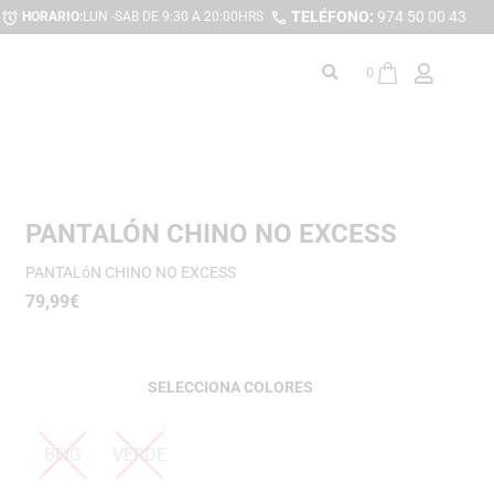
TELÉFONO:
974 50 00 43
HORARIO:
LUN -SAB DE 9:30 A 20:00HRS
0
PANTALÓN CHINO NO EXCESS
PANTALóN CHINO NO EXCESS
79,99
€
COLORES
BEIG
VERDE