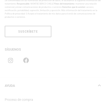
De conformidad con las normativas de protección de datos, le facilitamos la siguiente información del
tratamiento:
Responsable:
MONTSE SIERCO CHELIZ
Fines del tratamiento:
mantener una relación
comercial y enviar comunicaciones de productos o servicios
Derechos que le asisten:
acceso,
rectificación, portabilidad, supresión, limitación y oposición. Más información del tratamiento en la
Política de privacidad
. O Acepto el tratamiento de mis datos para el envío de comunicaciones de
productos o servicios.
SUSCRÍBETE
SÍGUENOS
AYUDA
Proceso de compra