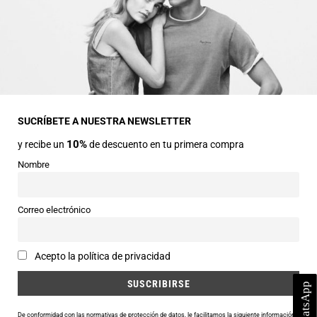
INFORMACIÓN GENERAL
Dirección
Avda Central nº2
22330 Ainsa (Huesca)
SUCRÍBETE A NUESTRA NEWSLETTER
10%
y recibe un
de descuento en tu primera compra
Teléfonos
974 50 00 43
Nombre
643 73 40 27
Horarios
Correo electrónico
Abierto de 9:30 a 14:00 y de 16:30 a 20:00 de Lunes a Sábado
Email
Acepto la política de privacidad
info@siercomoda.com
De conformidad con las normativas de protección de datos, le facilitamos la siguiente información