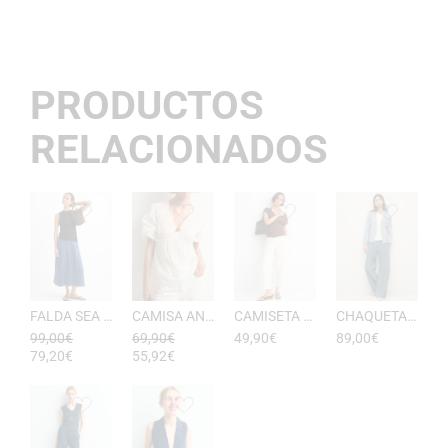
PRODUCTOS
RELACIONADOS
FALDA SEA RAYAS DE ESEOESE
CAMISA ANTONIETA MUJER DE ESEOESE
CAMISETA AKARI MUJER PICO DE ESEOESE
CHAQUETA CON CAPUCHA DE ALGODóN YERSE
99,00
€
69,90
€
49,90
€
89,00
€
79,20
€
55,92
€