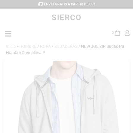
ENVÍO GRATIS A PARTIR DE 60€
SIERCO
0
Inicio
/
HOMBRE
/
ROPA
/
SUDADERAS
/ NEW JOE ZIP Sudadera
Hombre Cremallera P