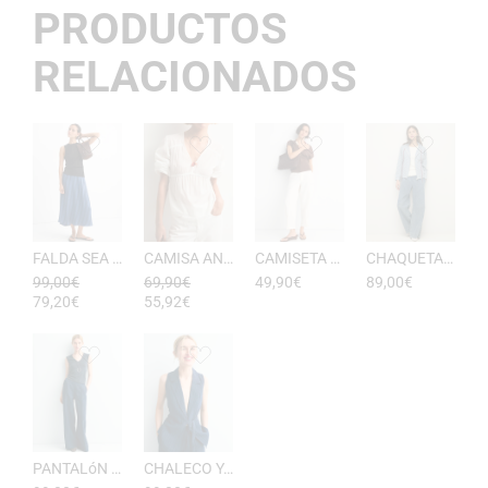
PRODUCTOS
RELACIONADOS
FALDA SEA RAYAS DE ESEOESE
CAMISA ANTONIETA MUJER DE ESEOESE
CAMISETA AKARI MUJER PICO DE ESEOESE
CHAQUETA CON CAPUCHA DE ALGODóN YERSE
99,00
€
69,90
€
49,90
€
89,00
€
79,20
€
55,92
€
PANTALóN YUKATA MUJER RAYAS DE ESEOESE
CHALECO YUKATA MUJER DE RAYAS ESEOESE