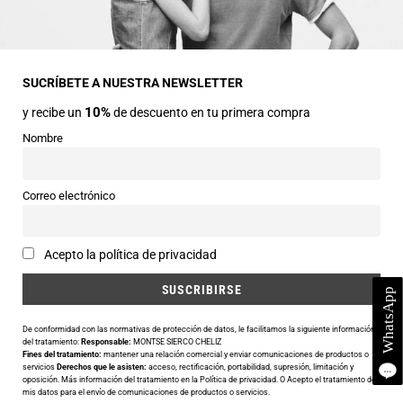
Dirección
Avda Central nº2
22330 Ainsa (Huesca)
SUCRÍBETE A NUESTRA NEWSLETTER
10%
y recibe un
de descuento en tu primera compra
Teléfonos
974 50 00 43
Nombre
643 73 40 27
Horarios
Correo electrónico
Abierto de 9:30 a 14:00 y de 16:30 a 20:00 de Lunes a Sábado
Email
Acepto la política de privacidad
info@siercomoda.com
De conformidad con las normativas de protección de datos, le facilitamos la siguiente información
del tratamiento:
Responsable:
MONTSE SIERCO CHELIZ
Fines del tratamiento:
mantener una relación comercial y enviar comunicaciones de productos o
Utilizamos cookies para ofrecerte la mejor experiencia en nuestra
servicios
Derechos que le asisten:
acceso, rectificación, portabilidad, supresión, limitación y
oposición. Más información del tratamiento en la
Política de privacidad
. O Acepto el tratamiento de
web.
mis datos para el envío de comunicaciones de productos o servicios.
Puedes aprender más sobre qué cookies utilizamos o desactivarlas