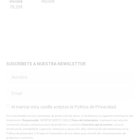
99,00
€
99,00
€
79,20
€
SUSCRÍBETE A NUESTRA NEWSLETTER
Al marcar esta casilla aceptas la
Política de Privacidad
.
De conformidad con las normativas de protección de datos, le facilitamos la siguiente información del
tratamiento:
Responsable:
MONTSE SIERCO CHELIZ
Fines del tratamiento:
mantener una relación
comercial y enviar comunicaciones de productos o servicios
Derechos que le asisten:
acceso,
rectificación, portabilidad, supresión, limitación y oposición. Más información del tratamiento en la
Política de privacidad
. O Acepto el tratamiento de mis datos para el envío de comunicaciones de
productos o servicios.