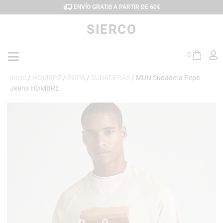
ENVÍO GRATIS A PARTIR DE 60€
SIERCO
0
Inicio
/
HOMBRE
/
ROPA
/
SUDADERAS
/ MUN Sudadera Pepe
Jeans HOMBRE