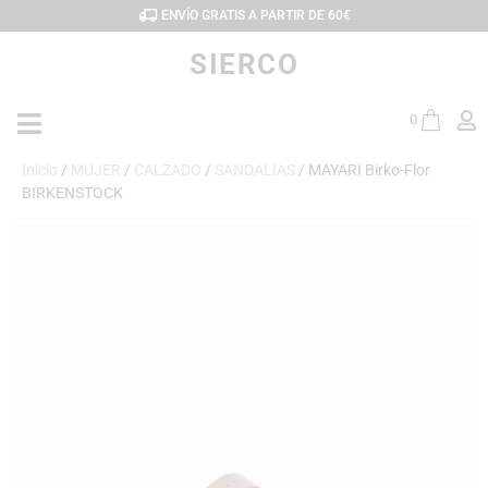
ENVÍO GRATIS A PARTIR DE 60€
SIERCO
0
Inicio
/
MUJER
/
CALZADO
/
SANDALIAS
/ MAYARI Birko-Flor
BIRKENSTOCK