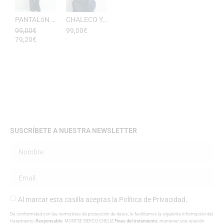
PANTALóN YUKATA MUJER RAYAS DE ESEOESE
CHALECO YUKATA MUJER DE RAYAS ESEOESE
99,00
€
99,00
€
79,20
€
SUSCRÍBETE A NUESTRA NEWSLETTER
Al marcar esta casilla aceptas la
Política de Privacidad
.
De conformidad con las normativas de protección de datos, le facilitamos la siguiente información del
tratamiento:
Responsable:
MONTSE SIERCO CHELIZ
Fines del tratamiento:
mantener una relación