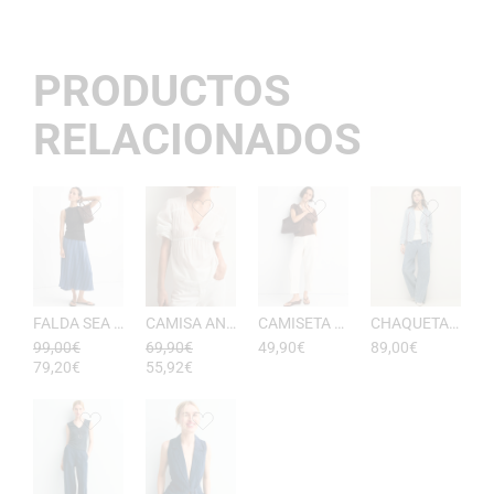
PRODUCTOS
RELACIONADOS
FALDA SEA RAYAS DE ESEOESE
CAMISA ANTONIETA MUJER DE ESEOESE
CAMISETA AKARI MUJER PICO DE ESEOESE
CHAQUETA CON CAPUCHA DE ALGODóN YERSE
99,00
€
69,90
€
49,90
€
89,00
€
79,20
€
55,92
€