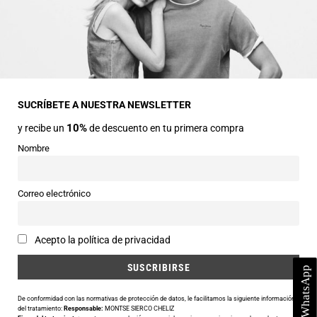
INFORMACIÓN GENERAL
Dirección
Avda Central nº2
22330 Ainsa (Huesca)
SUCRÍBETE A NUESTRA NEWSLETTER
10%
y recibe un
de descuento en tu primera compra
Teléfonos
974 50 00 43
Nombre
643 73 40 27
Horarios
Correo electrónico
Abierto de 9:30 a 14:00 y de 16:30 a 20:00 de Lunes a Sábado
Email
Acepto la política de privacidad
info@siercomoda.com
De conformidad con las normativas de protección de datos, le facilitamos la siguiente información
del tratamiento:
Responsable:
MONTSE SIERCO CHELIZ