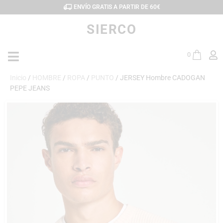
ENVÍO GRATIS A PARTIR DE 60€
SIERCO
0
Inicio
/
HOMBRE
/
ROPA
/
PUNTO
/ JERSEY Hombre CADOGAN
PEPE JEANS