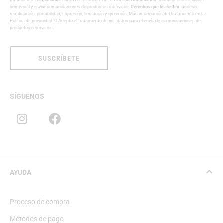
tratamiento:
Responsable:
MONTSE SIERCO CHELIZ
Fines del tratamiento:
mantener una relación
comercial y enviar comunicaciones de productos o servicios
Derechos que le asisten:
acceso,
rectificación, portabilidad, supresión, limitación y oposición. Más información del tratamiento en la
Política de privacidad
. O Acepto el tratamiento de mis datos para el envío de comunicaciones de
productos o servicios.
SUSCRÍBETE
SÍGUENOS
AYUDA
Proceso de compra
Métodos de pago