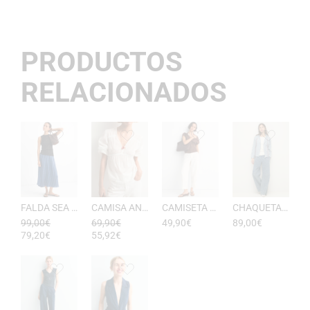
PRODUCTOS
RELACIONADOS
FALDA SEA RAYAS DE ESEOESE
CAMISA ANTONIETA MUJER DE ESEOESE
CAMISETA AKARI MUJER PICO DE ESEOESE
CHAQUETA CON CAPUCHA DE ALGODóN YERSE
99,00
€
69,90
€
49,90
€
89,00
€
79,20
€
55,92
€