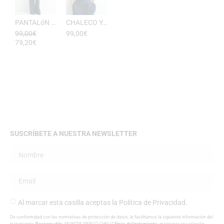
PANTALóN YUKATA MUJER RAYAS DE ESEOESE
CHALECO YUKATA MUJER DE RAYAS ESEOESE
99,00
€
99,00
€
79,20
€
SUSCRÍBETE A NUESTRA NEWSLETTER
Al marcar esta casilla aceptas la
Política de Privacidad
.
De conformidad con las normativas de protección de datos, le facilitamos la siguiente información del