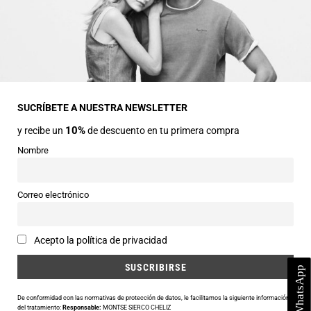
INFORMACIÓN GENERAL
Dirección
Avda Central nº2
22330 Ainsa (Huesca)
SUCRÍBETE A NUESTRA NEWSLETTER
10%
y recibe un
de descuento en tu primera compra
Teléfonos
974 50 00 43
Nombre
643 73 40 27
Horarios
Correo electrónico
Abierto de 9:30 a 14:00 y de 16:30 a 20:00 de Lunes a Sábado
Email
Acepto la política de privacidad
info@siercomoda.com
De conformidad con las normativas de protección de datos, le facilitamos la siguiente información
del tratamiento:
Responsable:
MONTSE SIERCO CHELIZ