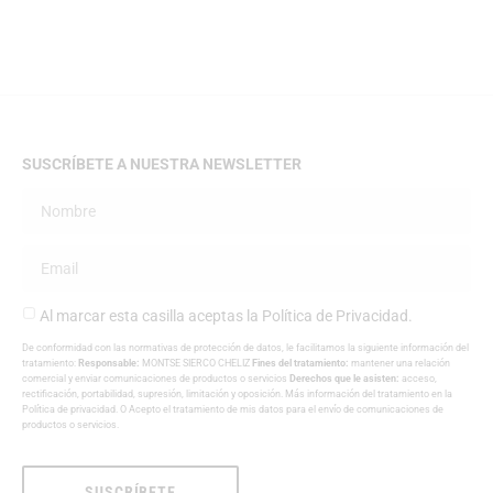
SUSCRÍBETE A NUESTRA NEWSLETTER
Al marcar esta casilla aceptas la
Política de Privacidad
.
De conformidad con las normativas de protección de datos, le facilitamos la siguiente información del
tratamiento:
Responsable:
MONTSE SIERCO CHELIZ
Fines del tratamiento:
mantener una relación
comercial y enviar comunicaciones de productos o servicios
Derechos que le asisten:
acceso,
rectificación, portabilidad, supresión, limitación y oposición. Más información del tratamiento en la
Política de privacidad
. O Acepto el tratamiento de mis datos para el envío de comunicaciones de
productos o servicios.
SUSCRÍBETE