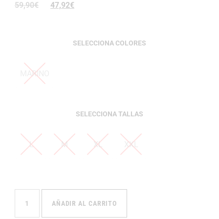
59,90
€
47,92
€
COLORES
MARINO
TALLAS
L
M
XL
XXL
AÑADIR AL CARRITO