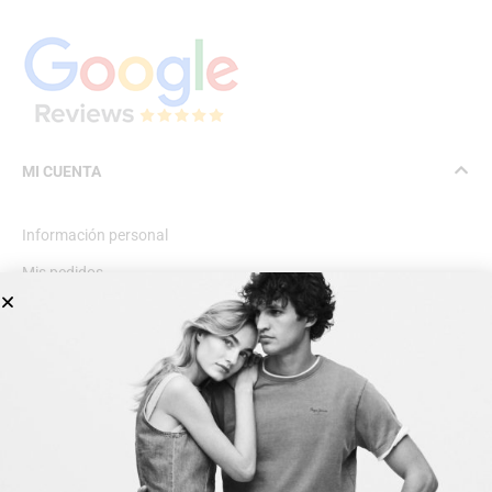
MI CUENTA
Información personal
Mis pedidos
Lista de deseos
INFORMACIÓN GENERAL
Dirección