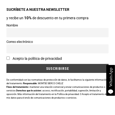
Avda Central nº2
22330 Ainsa (Huesca)
SUCRÍBETE A NUESTRA NEWSLETTER
10%
y recibe un
de descuento en tu primera compra
Teléfonos
974 50 00 43
Nombre
643 73 40 27
Horarios
Correo electrónico
Abierto de 9:30 a 14:00 y de 16:30 a 20:00 de Lunes a Sábado
Email
Acepto la política de privacidad
info@siercomoda.com
De conformidad con las normativas de protección de datos, le facilitamos la siguiente información
del tratamiento:
Responsable:
MONTSE SIERCO CHELIZ
Fines del tratamiento:
mantener una relación comercial y enviar comunicaciones de productos o
Utilizamos cookies para ofrecerte la mejor experiencia en nuestra
servicios
Derechos que le asisten:
acceso, rectificación, portabilidad, supresión, limitación y
oposición. Más información del tratamiento en la
Política de privacidad
. O Acepto el tratamiento de
web.
mis datos para el envío de comunicaciones de productos o servicios.
Puedes aprender más sobre qué cookies utilizamos o desactivarlas
en los
ajustes
.
CERRAR EL BANNER DE COOKIES
Aceptar
Ajustes