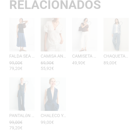
RELACIONADOS
FALDA SEA RAYAS DE ESEOESE
CAMISA ANTONIETA MUJER DE ESEOESE
CAMISETA AKARI MUJER PICO DE ESEOESE
CHAQUETA CON CAPUCHA DE ALGODóN YERSE
99,00
€
69,90
€
49,90
€
89,00
€
79,20
€
55,92
€
PANTALóN YUKATA MUJER RAYAS DE ESEOESE
CHALECO YUKATA MUJER DE RAYAS ESEOESE
99,00
€
99,00
€
79,20
€