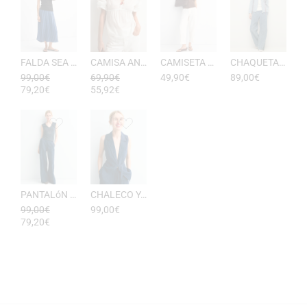
FALDA SEA RAYAS DE ESEOESE
CAMISA ANTONIETA MUJER DE ESEOESE
CAMISETA AKARI MUJER PICO DE ESEOESE
CHAQUETA CON CAPUCHA DE ALGODóN YERSE
99,00
€
69,90
€
49,90
€
89,00
€
79,20
€
55,92
€
PANTALóN YUKATA MUJER RAYAS DE ESEOESE
CHALECO YUKATA MUJER DE RAYAS ESEOESE
99,00
€
99,00
€
79,20
€