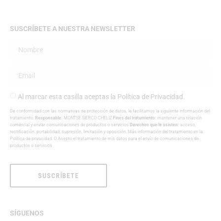
SUSCRÍBETE A NUESTRA NEWSLETTER
Al marcar esta casilla aceptas la
Política de Privacidad
.
De conformidad con las normativas de protección de datos, le facilitamos la siguiente información del
tratamiento:
Responsable:
MONTSE SIERCO CHELIZ
Fines del tratamiento:
mantener una relación
comercial y enviar comunicaciones de productos o servicios
Derechos que le asisten:
acceso,
rectificación, portabilidad, supresión, limitación y oposición. Más información del tratamiento en la
Política de privacidad
. O Acepto el tratamiento de mis datos para el envío de comunicaciones de
productos o servicios.
SUSCRÍBETE
SÍGUENOS