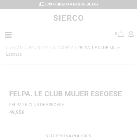
ENVÍO GRATIS A PARTIR DE 60€
SIERCO
0
Inicio
/
MUJER
/
ROPA
/
SUDADERA
/ FELPA. LE CLUB Mujer
Eseoese
FELPA. LE CLUB MUJER ESEOESE
FELPA LE CLUB DE ESEOESE
49,95
€
COLORES