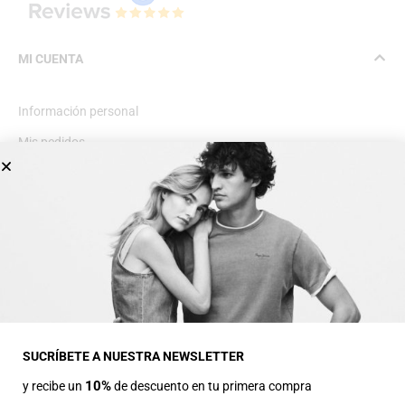
MI CUENTA
Información personal
Mis pedidos
Lista de deseos
INFORMACIÓN GENERAL
Dirección
Avda Central nº2
22330 Ainsa (Huesca)
SUCRÍBETE A NUESTRA NEWSLETTER
10%
y recibe un
de descuento en tu primera compra
Teléfonos