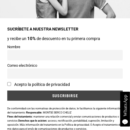
Dirección
Avda Central nº2
22330 Ainsa (Huesca)
SUCRÍBETE A NUESTRA NEWSLETTER
10%
y recibe un
de descuento en tu primera compra
Teléfonos
974 50 00 43
Nombre
643 73 40 27
Horarios
Correo electrónico
Abierto de 9:30 a 14:00 y de 16:30 a 20:00 de Lunes a Sábado
Email
Acepto la política de privacidad
info@siercomoda.com
De conformidad con las normativas de protección de datos, le facilitamos la siguiente información
del tratamiento:
Responsable:
MONTSE SIERCO CHELIZ
Fines del tratamiento:
mantener una relación comercial y enviar comunicaciones de productos o
Utilizamos cookies para ofrecerte la mejor experiencia en nuestra
servicios
Derechos que le asisten:
acceso, rectificación, portabilidad, supresión, limitación y
oposición. Más información del tratamiento en la
Política de privacidad
. O Acepto el tratamiento de
web.
mis datos para el envío de comunicaciones de productos o servicios.