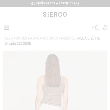
ENVÍO GRATIS A PARTIR DE 60€
SIERCO
0
Inicio
/
MUJER
/
ROPA
/
VESTIDOS Y FALDAS
/ FALDA LISETTE
plisada ESEOESE