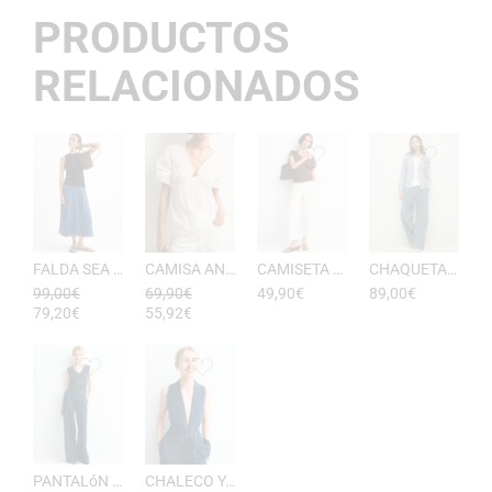
PRODUCTOS
RELACIONADOS
FALDA SEA RAYAS DE ESEOESE
CAMISA ANTONIETA MUJER DE ESEOESE
CAMISETA AKARI MUJER PICO DE ESEOESE
CHAQUETA CON CAPUCHA DE ALGODóN YERSE
99,00
€
69,90
€
49,90
€
89,00
€
79,20
€
55,92
€
PANTALóN YUKATA MUJER RAYAS DE ESEOESE
CHALECO YUKATA MUJER DE RAYAS ESEOESE