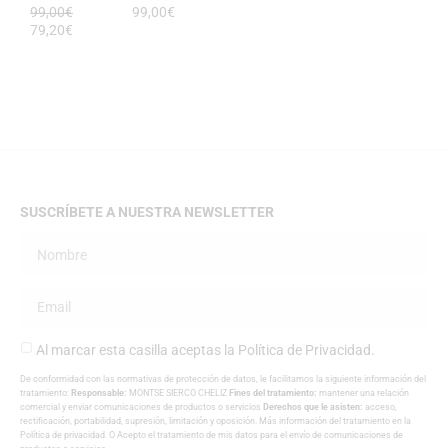
99,00
€
99,00
€
79,20
€
SUSCRÍBETE A NUESTRA NEWSLETTER
Al marcar esta casilla aceptas la
Política de Privacidad
.
De conformidad con las normativas de protección de datos, le facilitamos la siguiente información del
tratamiento:
Responsable:
MONTSE SIERCO CHELIZ
Fines del tratamiento:
mantener una relación
comercial y enviar comunicaciones de productos o servicios
Derechos que le asisten:
acceso,
rectificación, portabilidad, supresión, limitación y oposición. Más información del tratamiento en la
Política de privacidad
. O Acepto el tratamiento de mis datos para el envío de comunicaciones de