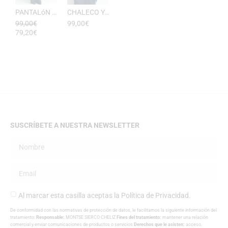
PANTALóN YUKATA MUJER RAYAS DE ESEOESE
CHALECO YUKATA MUJER DE RAYAS ESEOESE
99,00
€
99,00
€
79,20
€
SUSCRÍBETE A NUESTRA NEWSLETTER
Al marcar esta casilla aceptas la
Política de Privacidad
.
De conformidad con las normativas de protección de datos, le facilitamos la siguiente información del
tratamiento:
Responsable:
MONTSE SIERCO CHELIZ
Fines del tratamiento:
mantener una relación
comercial y enviar comunicaciones de productos o servicios
Derechos que le asisten:
acceso,