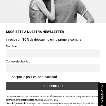
INFORMACIÓN GENERAL
Dirección
Avda Central nº2
22330 Ainsa (Huesca)
SUCRÍBETE A NUESTRA NEWSLETTER
10%
y recibe un
de descuento en tu primera compra
Teléfonos
974 50 00 43
Nombre
643 73 40 27
Horarios
Correo electrónico
Abierto de 9:30 a 14:00 y de 16:30 a 20:00 de Lunes a Sábado
Email
Acepto la política de privacidad
info@siercomoda.com
De conformidad con las normativas de protección de datos, le facilitamos la siguiente información
del tratamiento:
Responsable:
MONTSE SIERCO CHELIZ
Fines del tratamiento:
mantener una relación comercial y enviar comunicaciones de productos o