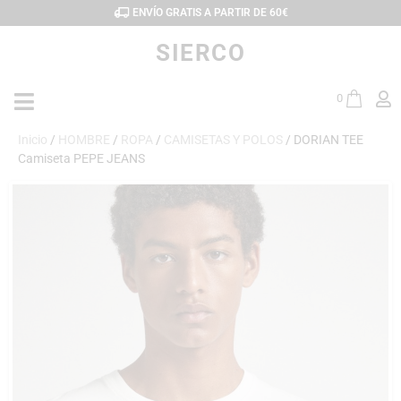
ENVÍO GRATIS A PARTIR DE 60€
SIERCO
0
Inicio
/
HOMBRE
/
ROPA
/
CAMISETAS Y POLOS
/ DORIAN TEE
Camiseta PEPE JEANS