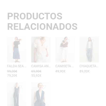
PRODUCTOS
RELACIONADOS
FALDA SEA RAYAS DE ESEOESE
CAMISA ANTONIETA MUJER DE ESEOESE
CAMISETA AKARI MUJER PICO DE ESEOESE
CHAQUETA CON CAPUCHA DE ALGODóN YERSE
99,00
€
69,90
€
49,90
€
89,00
€
79,20
€
55,92
€