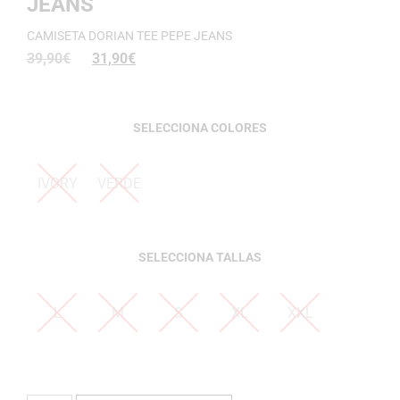
JEANS
CAMISETA DORIAN TEE PEPE JEANS
39,90
€
31,90
€
COLORES
IVORY
VERDE
TALLAS
L
M
S
XL
XXL