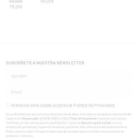
99,00
€
99,00
€
79,20
€
SUSCRÍBETE A NUESTRA NEWSLETTER
Al marcar esta casilla aceptas la
Política de Privacidad
.
De conformidad con las normativas de protección de datos, le facilitamos la siguiente información del
tratamiento:
Responsable:
MONTSE SIERCO CHELIZ
Fines del tratamiento:
mantener una relación
comercial y enviar comunicaciones de productos o servicios
Derechos que le asisten:
acceso,
rectificación, portabilidad, supresión, limitación y oposición. Más información del tratamiento en la
Política de privacidad
. O Acepto el tratamiento de mis datos para el envío de comunicaciones de
productos o servicios.