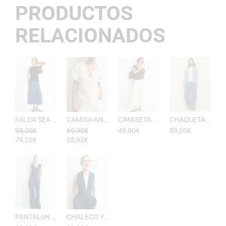
PRODUCTOS
RELACIONADOS
FALDA SEA RAYAS DE ESEOESE
CAMISA ANTONIETA MUJER DE ESEOESE
CAMISETA AKARI MUJER PICO DE ESEOESE
CHAQUETA CON CAPUCHA DE ALGODóN YERSE
99,00
€
69,90
€
49,90
€
89,00
€
79,20
€
55,92
€
PANTALóN YUKATA MUJER RAYAS DE ESEOESE
CHALECO YUKATA MUJER DE RAYAS ESEOESE