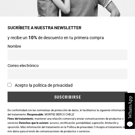
Dirección
Avda Central nº2
22330 Ainsa (Huesca)
SUCRÍBETE A NUESTRA NEWSLETTER
10%
y recibe un
de descuento en tu primera compra
Teléfonos
974 50 00 43
Nombre
643 73 40 27
Horarios
Correo electrónico
Abierto de 9:30 a 14:00 y de 16:30 a 20:00 de Lunes a Sábado
Email
Acepto la política de privacidad
info@siercomoda.com
De conformidad con las normativas de protección de datos, le facilitamos la siguiente información
del tratamiento:
Responsable:
MONTSE SIERCO CHELIZ
Fines del tratamiento:
mantener una relación comercial y enviar comunicaciones de productos o
Utilizamos cookies para ofrecerte la mejor experiencia en nuestra
servicios
Derechos que le asisten:
acceso, rectificación, portabilidad, supresión, limitación y
oposición. Más información del tratamiento en la
Política de privacidad
. O Acepto el tratamiento de
web.
mis datos para el envío de comunicaciones de productos o servicios.
Puedes aprender más sobre qué cookies utilizamos o desactivarlas