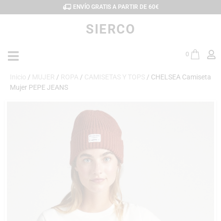
ENVÍO GRATIS A PARTIR DE 60€
SIERCO
0
Inicio
/
MUJER
/
ROPA
/
CAMISETAS Y TOPS
/ CHELSEA Camiseta
Mujer PEPE JEANS