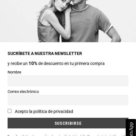
INFORMACIÓN GENERAL
Dirección
Avda Central nº2
22330 Ainsa (Huesca)
SUCRÍBETE A NUESTRA NEWSLETTER
10%
y recibe un
de descuento en tu primera compra
Teléfonos
974 50 00 43
Nombre
643 73 40 27
Horarios
Correo electrónico
Abierto de 9:30 a 14:00 y de 16:30 a 20:00 de Lunes a Sábado
Email
Acepto la política de privacidad
info@siercomoda.com