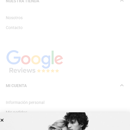
NUESTRA TIENDA
Nosotros
Contacto
MI CUENTA
Información personal
Mis pedidos
Lista de deseos