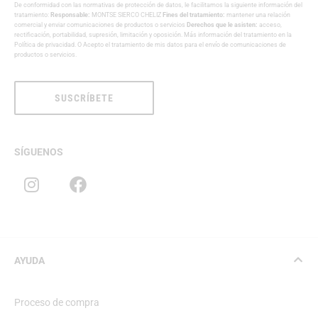
De conformidad con las normativas de protección de datos, le facilitamos la siguiente información del
tratamiento:
Responsable:
MONTSE SIERCO CHELIZ
Fines del tratamiento:
mantener una relación
comercial y enviar comunicaciones de productos o servicios
Derechos que le asisten:
acceso,
rectificación, portabilidad, supresión, limitación y oposición. Más información del tratamiento en la
Política de privacidad
. O Acepto el tratamiento de mis datos para el envío de comunicaciones de
productos o servicios.
SUSCRÍBETE
SÍGUENOS
AYUDA
Proceso de compra