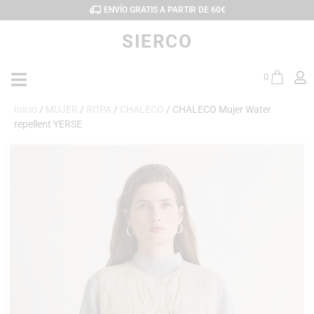
ENVÍO GRATIS A PARTIR DE 60€
SIERCO
0
Inicio
/
MUJER
/
ROPA
/
CHALECO
/ CHALECO Mujer Water
repellent YERSE