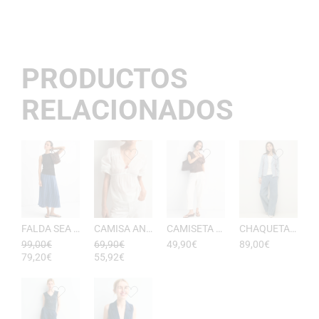
PRODUCTOS
RELACIONADOS
FALDA SEA RAYAS DE ESEOESE
CAMISA ANTONIETA MUJER DE ESEOESE
CAMISETA AKARI MUJER PICO DE ESEOESE
CHAQUETA CON CAPUCHA DE ALGODóN YERSE
99,00
€
69,90
€
49,90
€
89,00
€
79,20
€
55,92
€