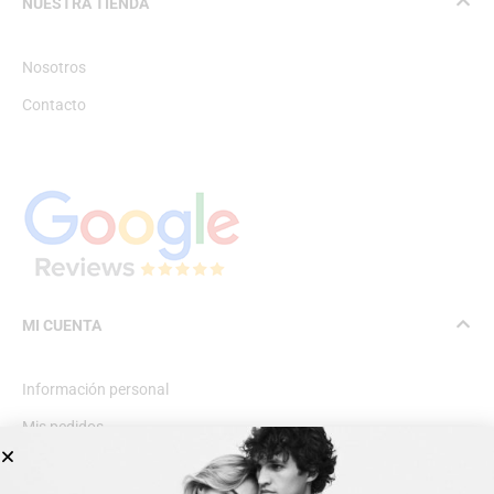
NUESTRA TIENDA
Nosotros
Contacto
MI CUENTA
Información personal
Mis pedidos
Lista de deseos