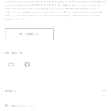
De conformidad con las normativas de protección de datos, le facilitamos la siguiente información del
tratamiento:
Responsable:
MONTSE SIERCO CHELIZ
Fines del tratamiento:
mantener una relación
comercial y enviar comunicaciones de productos o servicios
Derechos que le asisten:
acceso,
rectificación, portabilidad, supresión, limitación y oposición. Más información del tratamiento en la
Política de privacidad
. O Acepto el tratamiento de mis datos para el envío de comunicaciones de
productos o servicios.
SUSCRÍBETE
SÍGUENOS
AYUDA
Proceso de compra