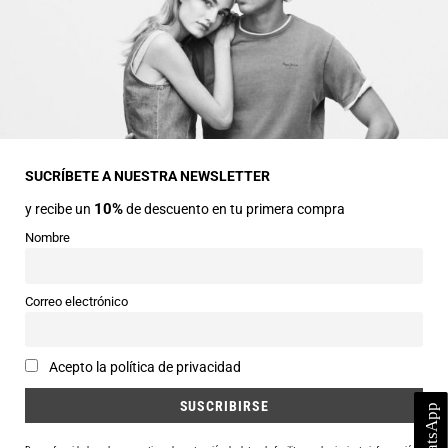
INFORMACIÓN GENERAL
Dirección
Avda Central nº2
22330 Ainsa (Huesca)
SUCRÍBETE A NUESTRA NEWSLETTER
10%
y recibe un
de descuento en tu primera compra
Teléfonos
974 50 00 43
Nombre
643 73 40 27
Horarios
Correo electrónico
Abierto de 9:30 a 14:00 y de 16:30 a 20:00 de Lunes a Sábado
Email
Acepto la política de privacidad
info@siercomoda.com