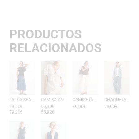
PRODUCTOS
RELACIONADOS
FALDA SEA RAYAS DE ESEOESE
CAMISA ANTONIETA MUJER DE ESEOESE
CAMISETA AKARI MUJER PICO DE ESEOESE
CHAQUETA CON CAPUCHA DE ALGODóN YERSE
99,00
€
69,90
€
49,90
€
89,00
€
79,20
€
55,92
€