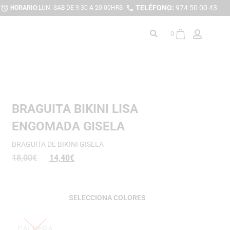
TELÉFONO:
974 50 00 43
HORARIO:
LUN -SAB DE 9:30 A 20:00HRS
0
BRAGUITA BIKINI LISA
ENGOMADA GISELA
BRAGUITA DE BIKINI GISELA
18,00
€
14,40
€
COLORES
CALDERA