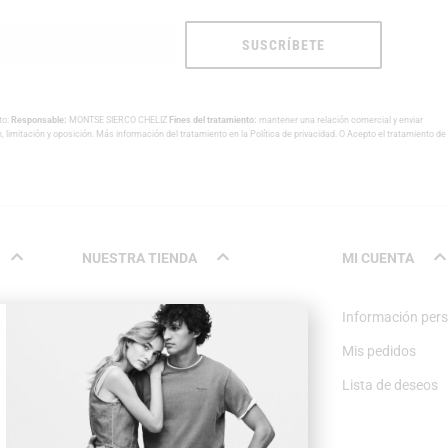
SUSCRÍBETE
to:
Responsable:
MONTSE SIERCO CHELIZ
Fines del tratamiento:
mantener una relación comercial y enviar
n, limitación y oposición. Más información del tratamiento en la
Política de privacidad
. O Acepto el tratamiento de
NUESTRA TIENDA
MI CUENTA
Nosotros
Información per
Contacto
Mis pedidos
Lista de deseos