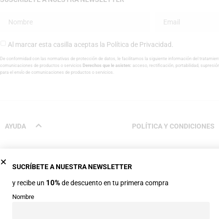
Al marcar esta casilla aceptas la
Política de Privacidad
.
De conformidad con las normativas de protección de datos, le facilitamos la siguiente información del tratamien
comunicaciones de productos o servicios
Derechos que le asisten:
acceso, rectificación, portabilidad, supresió
para el envío de comunicaciones de productos o servicios.
AYUDA
POLÍTICA Y CONDICIONES
Proceso de compra
Condiciones de venta
SUCRÍBETE A NUESTRA NEWSLETTER
Métodos de pago
Aviso legal
10%
y recibe un
de descuento en tu primera compra
Envíos
Política de privacidad
Nombre
Cambios y devoluciones
Política de cookies