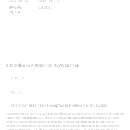
PANTALóN YUKATA MUJER RAYAS DE ESEOESE
CHALECO YUKATA MUJER DE RAYAS ESEOESE
99,00
€
99,00
€
79,20
€
SUSCRÍBETE A NUESTRA NEWSLETTER
Al marcar esta casilla aceptas la
Política de Privacidad
.
De conformidad con las normativas de protección de datos, le facilitamos la siguiente información del
tratamiento:
Responsable:
MONTSE SIERCO CHELIZ
Fines del tratamiento:
mantener una relación
comercial y enviar comunicaciones de productos o servicios
Derechos que le asisten:
acceso,
rectificación, portabilidad, supresión, limitación y oposición. Más información del tratamiento en la