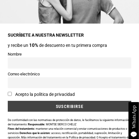
Dirección
Avda Central nº2
22330 Ainsa (Huesca)
SUCRÍBETE A NUESTRA NEWSLETTER
10%
y recibe un
de descuento en tu primera compra
Teléfonos
974 50 00 43
Nombre
643 73 40 27
Horarios
Correo electrónico
Abierto de 9:30 a 14:00 y de 16:30 a 20:00 de Lunes a Sábado
Email
Acepto la política de privacidad
info@siercomoda.com
De conformidad con las normativas de protección de datos, le facilitamos la siguiente información
del tratamiento:
Responsable:
MONTSE SIERCO CHELIZ
Fines del tratamiento:
mantener una relación comercial y enviar comunicaciones de productos o
Utilizamos cookies para ofrecerte la mejor experiencia en nuestra
servicios
Derechos que le asisten:
acceso, rectificación, portabilidad, supresión, limitación y
oposición. Más información del tratamiento en la
Política de privacidad
. O Acepto el tratamiento de