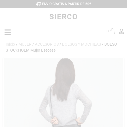
ENVÍO GRATIS A PARTIR DE 60€
SIERCO
0
Inicio
/
MUJER
/
ACCESORIOS
/
BOLSOS Y MOCHILAS
/ BOLSO
STOCKHOLM Mujer Eseoese