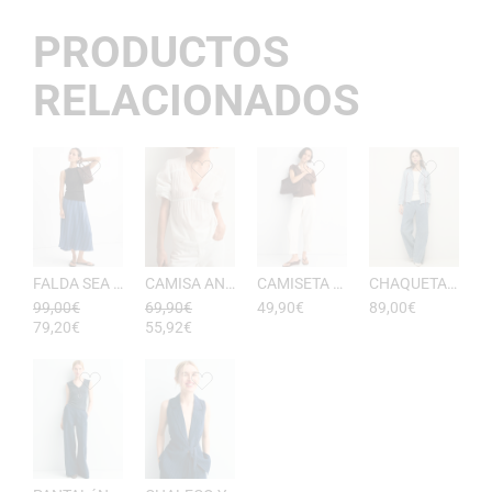
PRODUCTOS
RELACIONADOS
FALDA SEA RAYAS DE ESEOESE
CAMISA ANTONIETA MUJER DE ESEOESE
CAMISETA AKARI MUJER PICO DE ESEOESE
CHAQUETA CON CAPUCHA DE ALGODóN YERSE
99,00
€
69,90
€
49,90
€
89,00
€
79,20
€
55,92
€