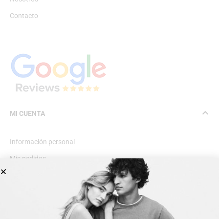
Contacto
MI CUENTA
Información personal
Mis pedidos
Lista de deseos
INFORMACIÓN GENERAL