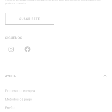
Política de privacidad
. O Acepto el tratamiento de mis datos para el envío de comunicaciones de
productos o servicios.
SUSCRÍBETE
SÍGUENOS
AYUDA
Proceso de compra
Métodos de pago
Envíos