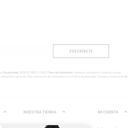
SUSCRÍBETE
to:
Responsable:
MONTSE SIERCO CHELIZ
Fines del tratamiento:
mantener una relación comercial y enviar
n, limitación y oposición. Más información del tratamiento en la
Política de privacidad
. O Acepto el tratamiento de
NUESTRA TIENDA
MI CUENTA