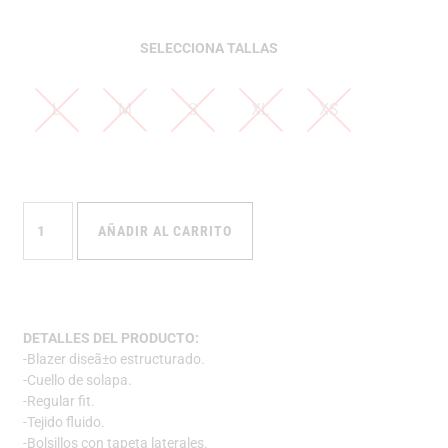
TALLAS
L
M
S
XL
XS
AÑADIR AL CARRITO
DETALLES DEL PRODUCTO:
-Blazer diseã±o estructurado.
-Cuello de solapa.
-Regular fit.
-Tejido fluido.
-Bolsillos con tapeta laterales.