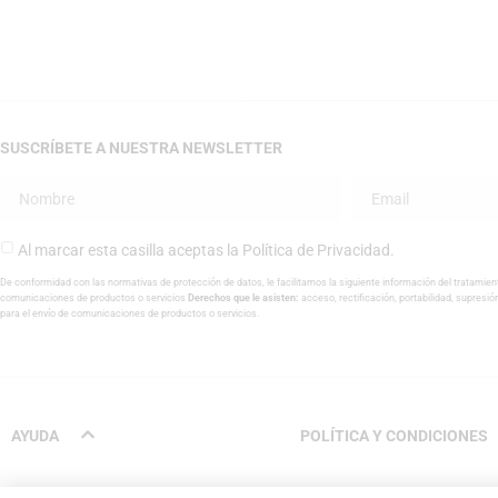
SUSCRÍBETE A NUESTRA NEWSLETTER
Al marcar esta casilla aceptas la
Política de Privacidad
.
De conformidad con las normativas de protección de datos, le facilitamos la siguiente información del tratamien
comunicaciones de productos o servicios
Derechos que le asisten:
acceso, rectificación, portabilidad, supresió
para el envío de comunicaciones de productos o servicios.
AYUDA
POLÍTICA Y CONDICIONES