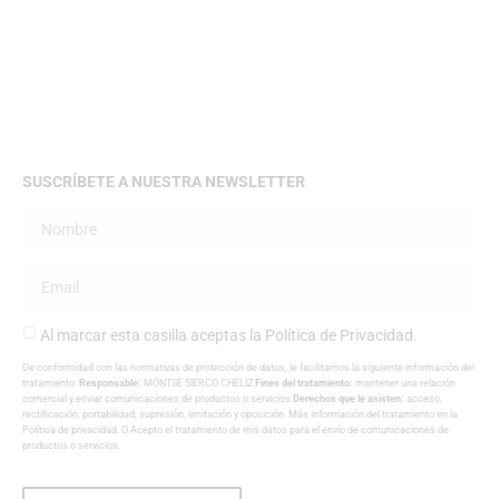
SUSCRÍBETE A NUESTRA NEWSLETTER
Al marcar esta casilla aceptas la
Política de Privacidad
.
De conformidad con las normativas de protección de datos, le facilitamos la siguiente información del
tratamiento:
Responsable:
MONTSE SIERCO CHELIZ
Fines del tratamiento:
mantener una relación
comercial y enviar comunicaciones de productos o servicios
Derechos que le asisten:
acceso,
rectificación, portabilidad, supresión, limitación y oposición. Más información del tratamiento en la
Política de privacidad
. O Acepto el tratamiento de mis datos para el envío de comunicaciones de
productos o servicios.