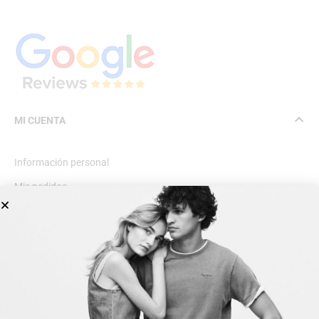
MI CUENTA
Información personal
Mis pedidos
Lista de deseos
INFORMACIÓN GENERAL
Dirección