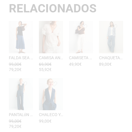
RELACIONADOS
FALDA SEA RAYAS DE ESEOESE
CAMISA ANTONIETA MUJER DE ESEOESE
CAMISETA AKARI MUJER PICO DE ESEOESE
CHAQUETA CON CAPUCHA DE ALGODóN YERSE
99,00
€
69,90
€
49,90
€
89,00
€
79,20
€
55,92
€
PANTALóN YUKATA MUJER RAYAS DE ESEOESE
CHALECO YUKATA MUJER DE RAYAS ESEOESE
99,00
€
99,00
€
79,20
€