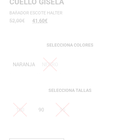
CUELLO GISELA
BAñADOR ESCOTE HALTER
52,00
€
41,60
€
COLORES
NARANJA
NEGRO
TALLAS
100
90
95