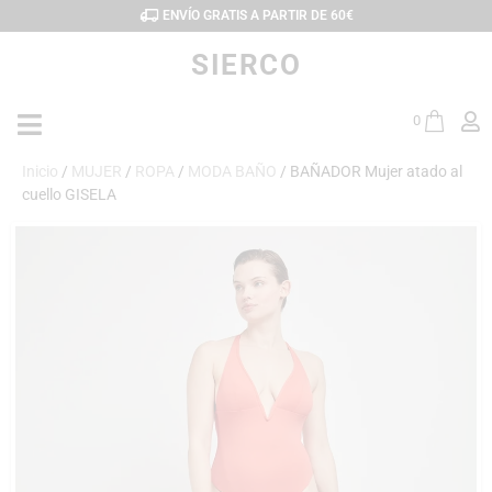
ENVÍO GRATIS A PARTIR DE 60€
SIERCO
0
Inicio
/
MUJER
/
ROPA
/
MODA BAÑO
/ BAÑADOR Mujer atado al
cuello GISELA