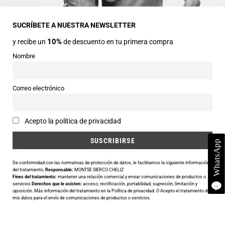
Avda Central nº2
22330 Ainsa (Huesca)
SUCRÍBETE A NUESTRA NEWSLETTER
10%
y recibe un
de descuento en tu primera compra
Teléfonos
974 50 00 43
Nombre
643 73 40 27
Horarios
Correo electrónico
Abierto de 9:30 a 14:00 y de 16:30 a 20:00 de Lunes a Sábado
Email
Acepto la política de privacidad
info@siercomoda.com
De conformidad con las normativas de protección de datos, le facilitamos la siguiente información
del tratamiento:
Responsable:
MONTSE SIERCO CHELIZ
Fines del tratamiento:
mantener una relación comercial y enviar comunicaciones de productos o
Utilizamos cookies para ofrecerte la mejor experiencia en nuestra
servicios
Derechos que le asisten:
acceso, rectificación, portabilidad, supresión, limitación y
oposición. Más información del tratamiento en la
Política de privacidad
. O Acepto el tratamiento de
web.
mis datos para el envío de comunicaciones de productos o servicios.
Puedes aprender más sobre qué cookies utilizamos o desactivarlas
en los
ajustes
.