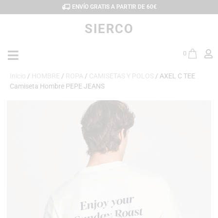
ENVÍO GRATIS A PARTIR DE 60€
SIERCO
0
Inicio
/
HOMBRE
/
ROPA
/
CAMISETAS Y POLOS
/ AXEL C TEE
Camiseta Hombre PEPE JEANS