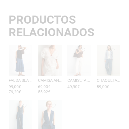
PRODUCTOS
RELACIONADOS
FALDA SEA RAYAS DE ESEOESE
CAMISA ANTONIETA MUJER DE ESEOESE
CAMISETA AKARI MUJER PICO DE ESEOESE
CHAQUETA CON CAPUCHA DE ALGODóN YERSE
99,00
€
69,90
€
49,90
€
89,00
€
79,20
€
55,92
€