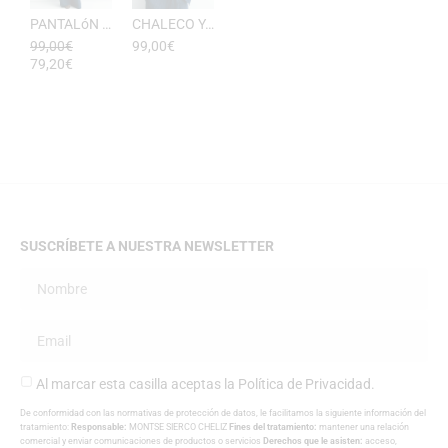
PANTALóN YUKATA MUJER RAYAS DE ESEOESE
CHALECO YUKATA MUJER DE RAYAS ESEOESE
99,00
€
99,00
€
79,20
€
SUSCRÍBETE A NUESTRA NEWSLETTER
Al marcar esta casilla aceptas la
Política de Privacidad
.
De conformidad con las normativas de protección de datos, le facilitamos la siguiente información del
tratamiento:
Responsable:
MONTSE SIERCO CHELIZ
Fines del tratamiento:
mantener una relación
comercial y enviar comunicaciones de productos o servicios
Derechos que le asisten:
acceso,