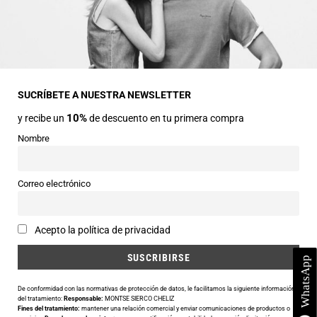
INFORMACIÓN GENERAL
Dirección
Avda Central nº2
22330 Ainsa (Huesca)
SUCRÍBETE A NUESTRA NEWSLETTER
10%
y recibe un
de descuento en tu primera compra
Teléfonos
974 50 00 43
Nombre
643 73 40 27
Horarios
Correo electrónico
Abierto de 9:30 a 14:00 y de 16:30 a 20:00 de Lunes a Sábado
Email
Acepto la política de privacidad
info@siercomoda.com
De conformidad con las normativas de protección de datos, le facilitamos la siguiente información
del tratamiento:
Responsable:
MONTSE SIERCO CHELIZ
Fines del tratamiento:
mantener una relación comercial y enviar comunicaciones de productos o