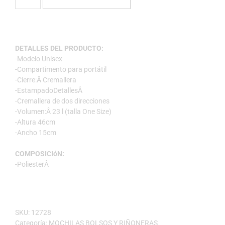
DETALLES DEL PRODUCTO:
-Modelo Unisex
-Compartimento para portátil
-Cierre:Â Cremallera
-EstampadoDetallesÂ
-Cremallera de dos direcciones
-Volumen:Â 23 l (talla One Size)
-Altura 46cm
-Ancho 15cm
COMPOSICIóN:
-PoliesterÂ
SKU:
12728
Categoría:
MOCHILAS BOLSOS Y RIÑONERAS