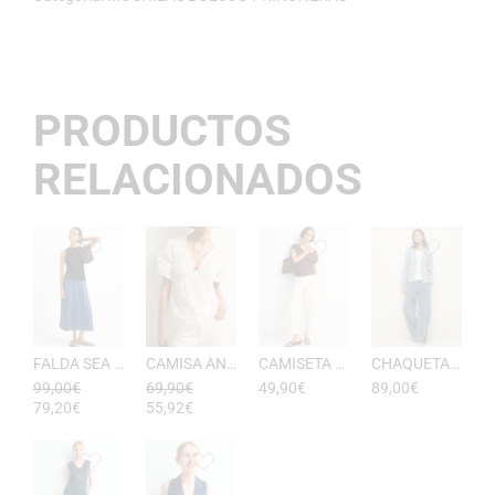
PRODUCTOS
RELACIONADOS
FALDA SEA RAYAS DE ESEOESE
CAMISA ANTONIETA MUJER DE ESEOESE
CAMISETA AKARI MUJER PICO DE ESEOESE
CHAQUETA CON CAPUCHA DE ALGODóN YERSE
99,00
€
69,90
€
49,90
€
89,00
€
79,20
€
55,92
€