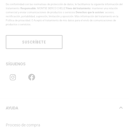
De conformidad con las normativas de protección de datos, le facilitamos la siguiente información del
tratamiento:
Responsable:
MONTSE SIERCO CHELIZ
Fines del tratamiento:
mantener una relación
comercial y enviar comunicaciones de productos o servicios
Derechos que le asisten:
acceso,
rectificación, portabilidad, supresión, limitación y oposición. Más información del tratamiento en la
Política de privacidad
. O Acepto el tratamiento de mis datos para el envío de comunicaciones de
productos o servicios.
SUSCRÍBETE
SÍGUENOS
AYUDA
Proceso de compra