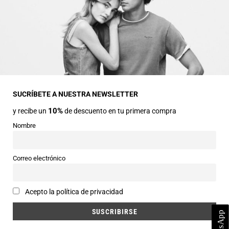
INFORMACIÓN GENERAL
Dirección
Avda Central nº2
22330 Ainsa (Huesca)
SUCRÍBETE A NUESTRA NEWSLETTER
10%
y recibe un
de descuento en tu primera compra
Teléfonos
974 50 00 43
Nombre
643 73 40 27
Horarios
Correo electrónico
Abierto de 9:30 a 14:00 y de 16:30 a 20:00 de Lunes a Sábado
Email
Acepto la política de privacidad
info@siercomoda.com