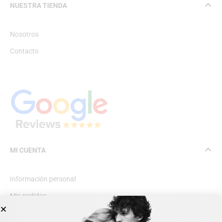
NUESTRA TIENDA
Nosotros
Contacto
MI CUENTA
Información personal
Mis pedidos
Lista de deseos