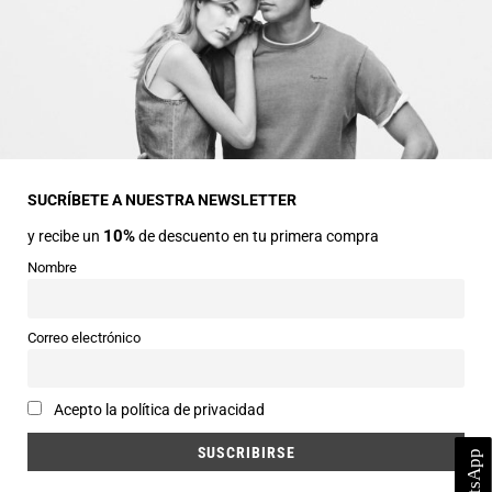
INFORMACIÓN GENERAL
Dirección
Avda Central nº2
22330 Ainsa (Huesca)
SUCRÍBETE A NUESTRA NEWSLETTER
10%
y recibe un
de descuento en tu primera compra
Teléfonos
974 50 00 43
Nombre
643 73 40 27
Horarios
Correo electrónico
Abierto de 9:30 a 14:00 y de 16:30 a 20:00 de Lunes a Sábado
Email
Acepto la política de privacidad
info@siercomoda.com