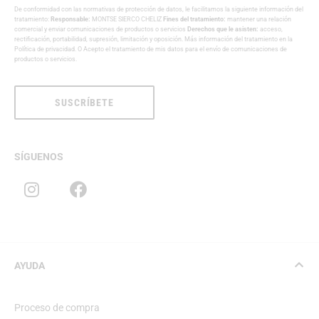
De conformidad con las normativas de protección de datos, le facilitamos la siguiente información del
tratamiento:
Responsable:
MONTSE SIERCO CHELIZ
Fines del tratamiento:
mantener una relación
comercial y enviar comunicaciones de productos o servicios
Derechos que le asisten:
acceso,
rectificación, portabilidad, supresión, limitación y oposición. Más información del tratamiento en la
Política de privacidad
. O Acepto el tratamiento de mis datos para el envío de comunicaciones de
productos o servicios.
SUSCRÍBETE
SÍGUENOS
AYUDA
Proceso de compra