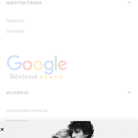
NUESTRA TIENDA
Nosotros
Contacto
MI CUENTA
Información personal
Mis pedidos
Lista de deseos